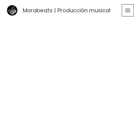
Ir
Morabeats | Producción musical
al
MA
contenido
ME