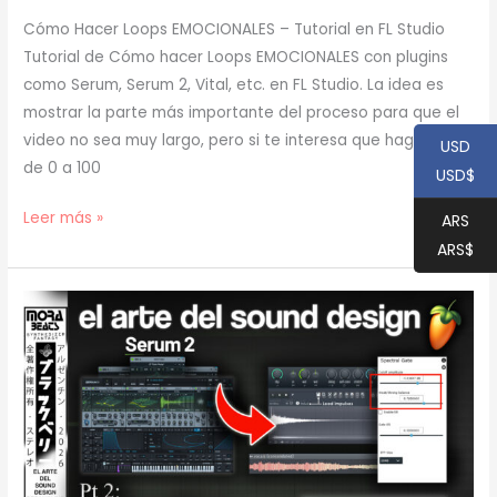
Cómo Hacer Loops EMOCIONALES – Tutorial en FL Studio
Tutorial de Cómo hacer Loops EMOCIONALES con plugins
como Serum, Serum 2, Vital, etc. en FL Studio. La idea es
mostrar la parte más importante del proceso para que el
video no sea muy largo, pero si te interesa que haga uno
USD
de 0 a 100
USD$
[
Leer más »
ARS
TUTORIAL
ARS$
]
Cómo
Hacer
Loops
EMOCIONALES
(prod.
mora)
[69]