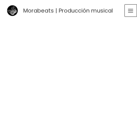
Ir
Morabeats | Producción musical
al
MA
contenido
ME