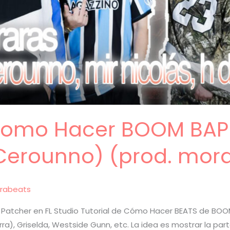
 Como Hacer BOOM BAP 
Cerounno) (prod. mora
rabeats
Patcher en FL Studio Tutorial de Cómo Hacer BEATS de BOOM
erra), Griselda, Westside Gunn, etc. La idea es mostrar la p