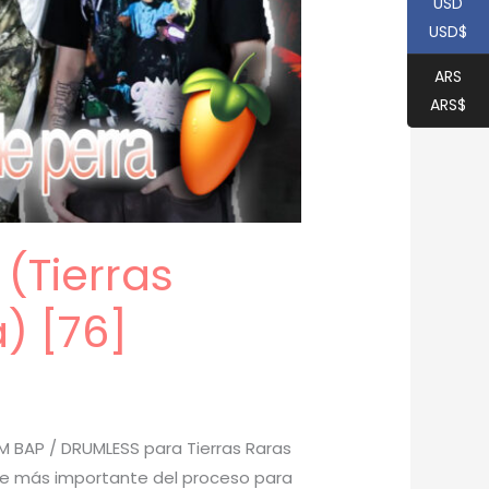
USD
USD$
ARS
ARS$
(Tierras
) [76]
 BAP / DRUMLESS para Tierras Raras
arte más importante del proceso para