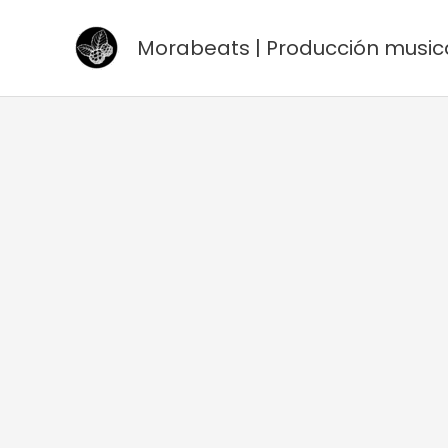
Ir
al
Morabeats | Producción music
contenido