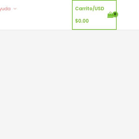
yuda
Carrito/
USD
$
0.00