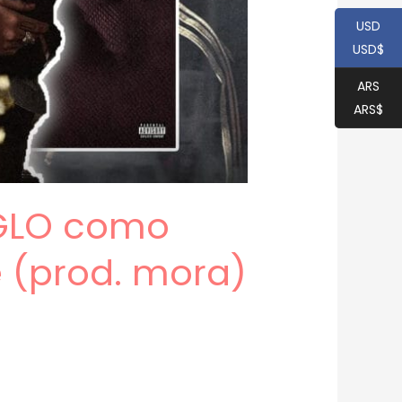
USD
USD$
ARS
ARS$
 GLO como
e (prod. mora)