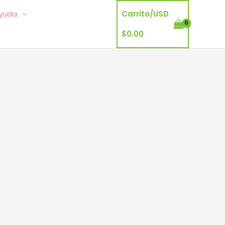
yuda
Carrito/
USD
$
0.00