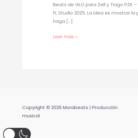
Beats de GLO para Zell y Tiago PZK – 
FL Studio 2025. La idea es mostrar l
haga […]
[
Leer más »
TUTORIAL
]
Cómo
Hacer
BEATS
de
GLO
como
Copyright © 2026 Morabeats | Producción
ZELL
musical
y
TIAGO
PZK