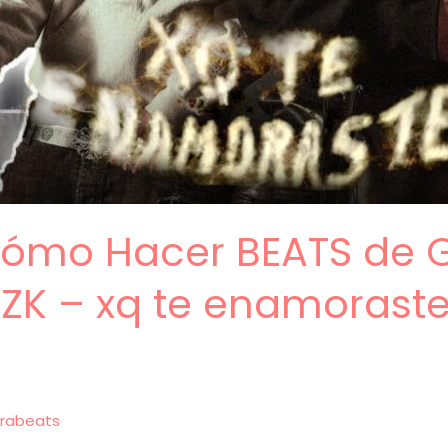
 Cómo Hacer BEATS de
PZK – xq te enamorast
rabeats