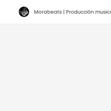
Ir
al
Morabeats | Producción music
contenido