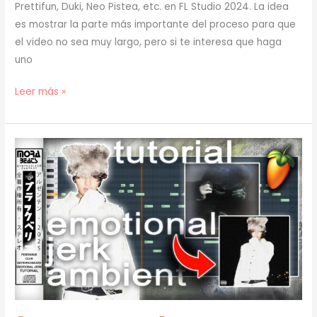
Prettifun, Duki, Neo Pistea, etc. en FL Studio 2024. La idea
es mostrar la parte más importante del proceso para que
el video no sea muy largo, pero si te interesa que haga
uno
[
Leer más »
TUTORIAL
]
Cómo
Hacer
un
BEAT
como
STARBOY
REMIX
(Zell,
Che,
Prettifun)