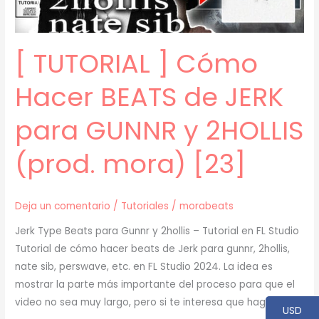
y
XAVIERSOBASED
(prod.
[ TUTORIAL ] Cómo
mora)
[24]
Hacer BEATS de JERK
para GUNNR y 2HOLLIS
(prod. mora) [23]
Deja un comentario
/
Tutoriales
/
morabeats
Jerk Type Beats para Gunnr y 2hollis – Tutorial en FL Studio
Tutorial de cómo hacer beats de Jerk para gunnr, 2hollis,
nate sib, perswave, etc. en FL Studio 2024. La idea es
mostrar la parte más importante del proceso para que el
video no sea muy largo, pero si te interesa que haga uno
USD