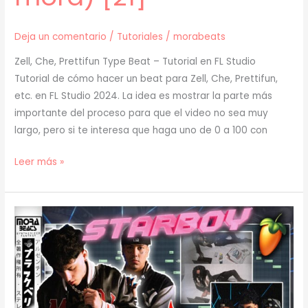
Deja un comentario
/
Tutoriales
/
morabeats
Zell, Che, Prettifun Type Beat – Tutorial en FL Studio
Tutorial de cómo hacer un beat para Zell, Che, Prettifun,
etc. en FL Studio 2024. La idea es mostrar la parte más
importante del proceso para que el video no sea muy
largo, pero si te interesa que haga uno de 0 a 100 con
[
Leer más »
TUTORIAL
]
Cómo
Hacer
un
BEAT
para
ZELL,