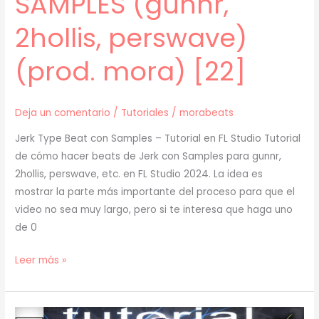
SAMPLES (gunnr,
2hollis, perswave)
(prod. mora) [22]
Deja un comentario
/
Tutoriales
/
morabeats
Jerk Type Beat con Samples – Tutorial en FL Studio Tutorial
de cómo hacer beats de Jerk con Samples para gunnr,
2hollis, perswave, etc. en FL Studio 2024. La idea es
mostrar la parte más importante del proceso para que el
video no sea muy largo, pero si te interesa que haga uno
de 0
[
Leer más »
TUTORIAL
]
Cómo