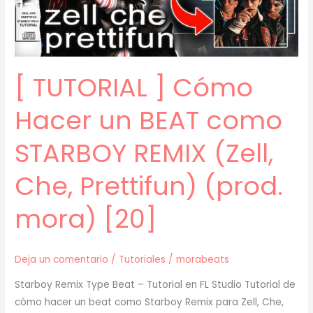
CHE,
PRETTIFUN
[TUTORIAL]
(prod.
[ TUTORIAL ] Cómo
mora)
[21]
Hacer un BEAT como
STARBOY REMIX (Zell,
Che, Prettifun) (prod.
mora) [20]
Deja un comentario
/
Tutoriales
/
morabeats
Starboy Remix Type Beat – Tutorial en FL Studio Tutorial de
cómo hacer un beat como Starboy Remix para Zell, Che,