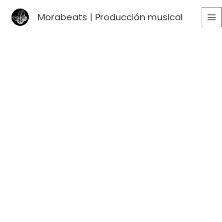
Ir
Morabeats | Producción musical
al
MA
contenido
ME