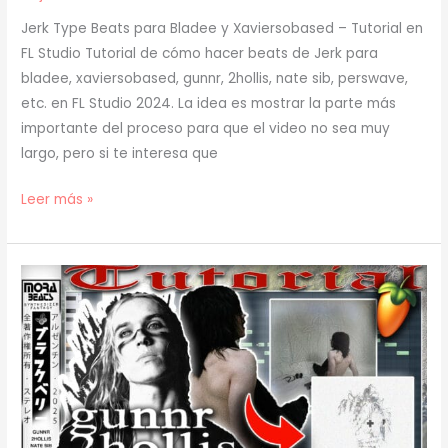
Jerk Type Beats para Bladee y Xaviersobased – Tutorial en
FL Studio Tutorial de cómo hacer beats de Jerk para
bladee, xaviersobased, gunnr, 2hollis, nate sib, perswave,
etc. en FL Studio 2024. La idea es mostrar la parte más
importante del proceso para que el video no sea muy
largo, pero si te interesa que
[
Leer más »
TUTORIAL
]
Cómo
Hacer
BEATS
de
JERK
para
BLADEE