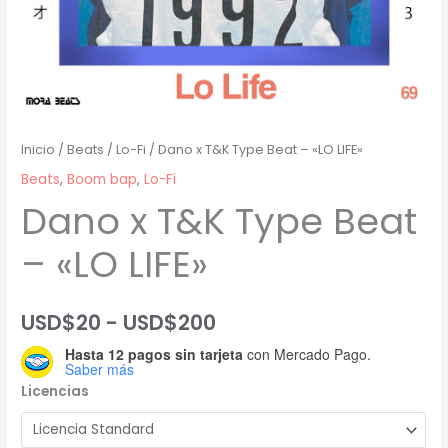
Inicio
/
Beats
/
Lo-Fi
/ Dano x T&K Type Beat – «LO LIFE»
Beats
,
Boom bap
,
Lo-Fi
Dano x T&K Type Beat
– «LO LIFE»
Rango
USD$
20
-
USD$
200
Hasta 12 pagos sin tarjeta
con Mercado Pago.
de
Saber más
Licencias
precios:
desde