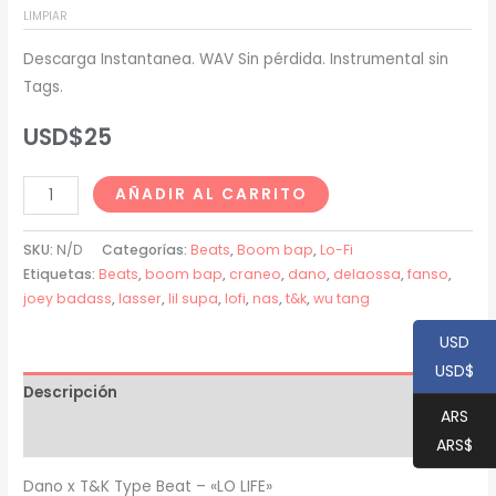
LIMPIAR
USD$20
Descarga Instantanea. WAV Sin pérdida. Instrumental sin
hasta
Tags.
USD$200
USD$
25
Dano
AÑADIR AL CARRITO
x
T&K
SKU:
N/D
Categorías:
Beats
,
Boom bap
,
Lo-Fi
Type
Etiquetas:
Beats
,
boom bap
,
craneo
,
dano
,
delaossa
,
fanso
,
joey badass
,
lasser
,
lil supa
,
lofi
,
nas
,
t&k
,
wu tang
Beat
-
USD
"LO
USD$
LIFE"
Descripción
cantidad
ARS
Información adicional
ARS$
Dano x T&K Type Beat – «LO LIFE»