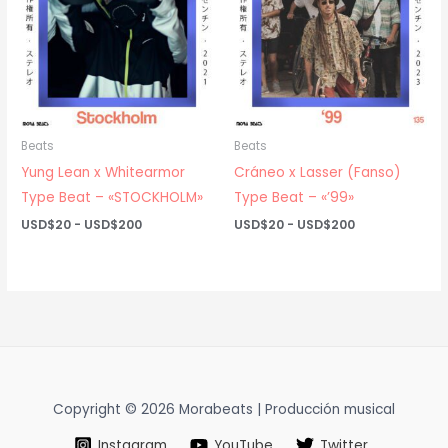
Beats
Beats
Yung Lean x Whitearmor
Cráneo x Lasser (Fanso)
Type Beat – «STOCKHOLM»
Type Beat – «’99»
Rango
Rango
USD$
20
-
USD$
200
USD$
20
-
USD$
200
de
de
precios:
precios:
desde
desde
USD$20
USD$20
hasta
hasta
USD$200
USD$200
Copyright © 2026 Morabeats | Producción musical
Instagram
YouTube
Twitter