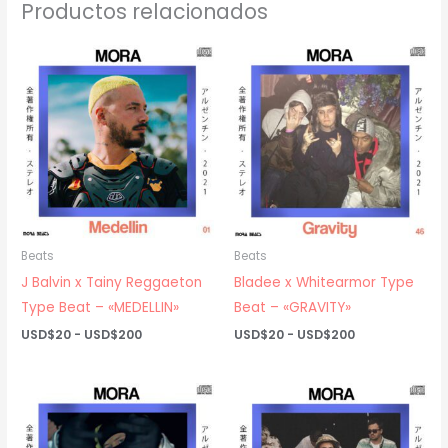
Productos relacionados
Beats
Beats
J Balvin x Tainy Reggaeton
Bladee x Whitearmor Type
Type Beat – «MEDELLIN»
Beat – «GRAVITY»
Rango
Rango
USD$
20
-
USD$
200
USD$
20
-
USD$
200
de
de
precios:
precios:
desde
desde
USD$20
USD$20
hasta
hasta
USD$200
USD$200