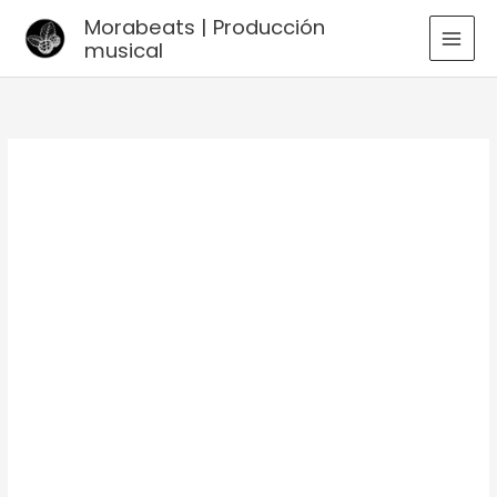
Ir
Morabeats | Producción
al
musical
MAI
contenido
MEN