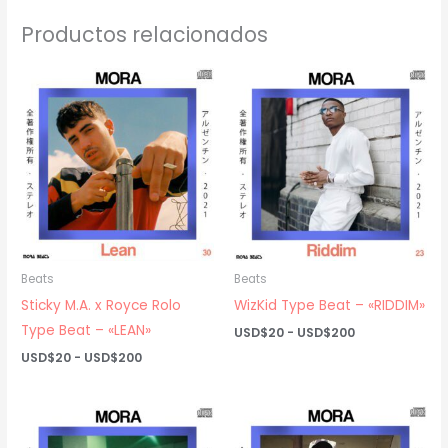
Productos relacionados
Beats
Beats
Sticky M.A. x Royce Rolo
WizKid Type Beat – «RIDDIM»
Type Beat – «LEAN»
Rango
USD$
20
-
USD$
200
de
Rango
USD$
20
-
USD$
200
precios:
de
desde
precios:
USD$20
desde
hasta
USD$20
USD$200
hasta