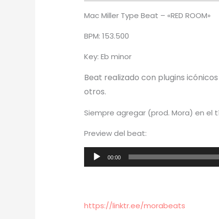
Mac Miller Type Beat – «RED ROOM»
BPM: 153.500
Key: Eb minor
Beat realizado con plugins icónico
otros.
Siempre agregar (prod. Mora) en el t
Preview del beat:
Reproductor
00:00
de
audio
https://linktr.ee/morabeats