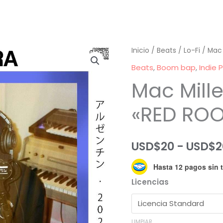
Inicio
/
Beats
/
Lo-Fi
/ Mac 
Beats
,
Boom bap
,
Indie 
Mac Mille
«RED RO
USD$
20
-
USD$
2
Hasta 12 pagos sin t
Licencias
LIMPIAR