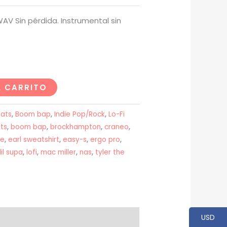
USD$20
AV Sin pérdida. Instrumental sin
hasta
USD$200
L CARRITO
ats
,
Boom bap
,
Indie Pop/Rock
,
Lo-Fi
ts
,
boom bap
,
brockhampton
,
craneo
,
ke
,
earl sweatshirt
,
easy-s
,
ergo pro
,
lil supa
,
lofi
,
mac miller
,
nas
,
tyler the
USD