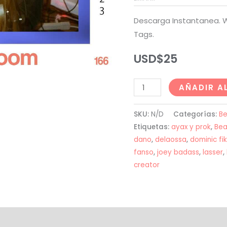
Descarga Instantanea. W
Tags.
USD$
25
Mac
AÑADIR A
Miller
Type
SKU:
N/D
Categorías:
Be
Beat
Etiquetas:
ayax y prok
,
Bea
-
dano
,
delaossa
,
dominic fi
fanso
,
joey badass
,
lasser
,
"RED
creator
ROOM"
cantidad
al