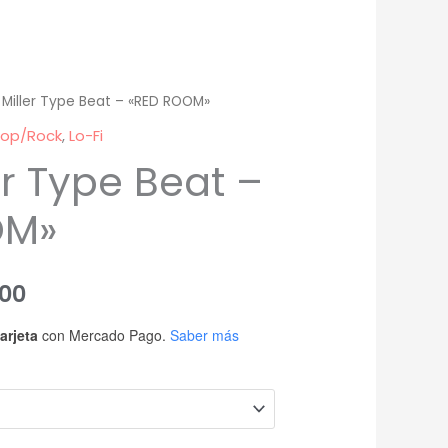
Miller Type Beat – «RED ROOM»
Pop/Rock
,
Lo-Fi
r Type Beat –
OM»
Rango
00
de
arjeta
con Mercado Pago.
Saber más
precios:
desde