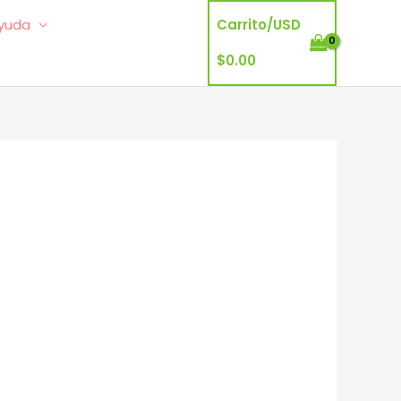
yuda
Carrito/
USD
$
0.00