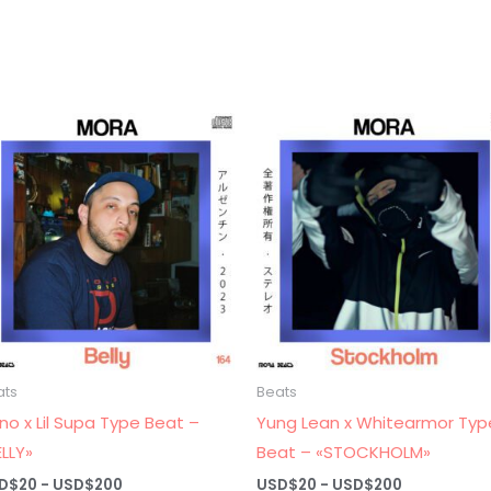
ats
Beats
no x Lil Supa Type Beat –
Yung Lean x Whitearmor Typ
ELLY»
Beat – «STOCKHOLM»
Rango
Rango
D$
20
-
USD$
200
USD$
20
-
USD$
200