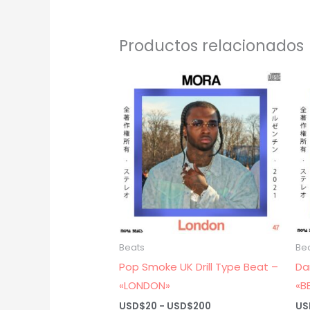
Productos relacionados
Beats
Be
Pop Smoke UK Drill Type Beat –
Da
«LONDON»
«B
Rango
USD$
20
-
USD$
200
US