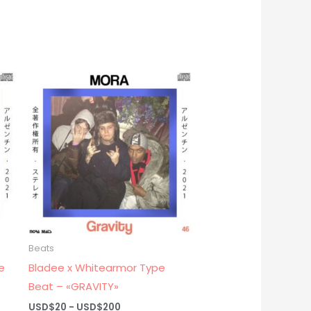
arriba/abajo
para
aumentar
o
disminuir
el
volumen.
Beats
e
Bladee x Whitearmor Type
Beat – «GRAVITY»
Rango
USD$
20
-
USD$
200