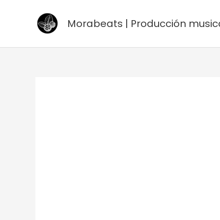
Ir
al
Morabeats | Producción music
contenido