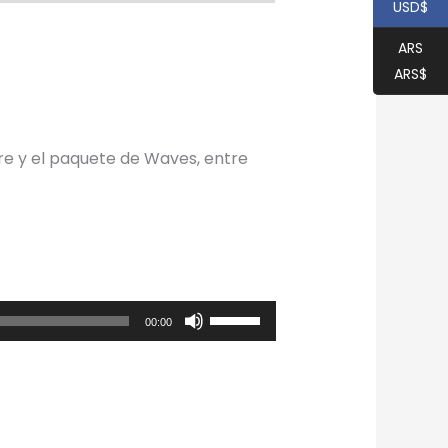
USD$
ARS
ARS$
ere y el paquete de Waves, entre
Utiliza
00:00
las
teclas
de
flecha