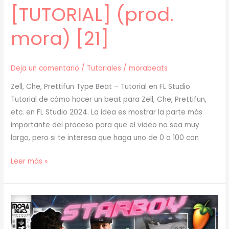
[TUTORIAL] (prod.
mora) [21]
Deja un comentario
/
Tutoriales
/
morabeats
Zell, Che, Prettifun Type Beat – Tutorial en FL Studio
Tutorial de cómo hacer un beat para Zell, Che, Prettifun,
etc. en FL Studio 2024. La idea es mostrar la parte más
importante del proceso para que el video no sea muy
largo, pero si te interesa que haga uno de 0 a 100 con
[
Leer más »
TUTORIAL
]
Cómo
Hacer
un