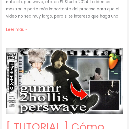
nate sib, perswave, etc. en FL Studio 2024. La idea es
mostrar la parte más importante del proceso para que el
video no sea muy largo, pero si te interesa que haga uno
[
Leer más »
TUTORIAL
]
Cómo
Hacer
BEATS
de
JERK
para
GUNNR
y
2HOLLIS
(prod.
[ TUTORIAL ] Cómo
mora)