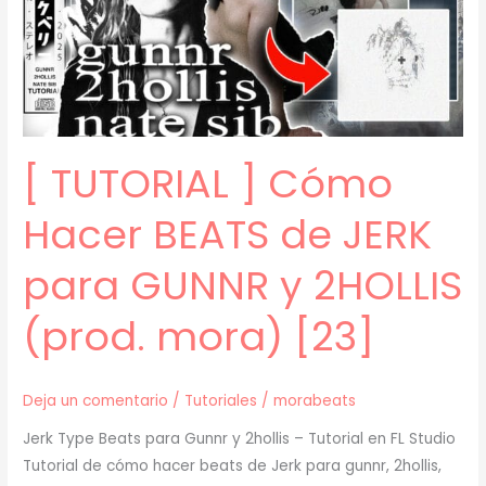
JERK
para
BLADEE
y
XAVIERSOBASED
(prod.
[ TUTORIAL ] Cómo
mora)
[24]
Hacer BEATS de JERK
para GUNNR y 2HOLLIS
(prod. mora) [23]
Deja un comentario
/
Tutoriales
/
morabeats
Jerk Type Beats para Gunnr y 2hollis – Tutorial en FL Studio
Tutorial de cómo hacer beats de Jerk para gunnr, 2hollis,