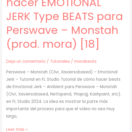
hacer EMOTIONAL
JERK Type BEATS para
Perswave – Monstah
(prod. mora) [18]
Deja un comentario
/
Tutoriales
/
morabeats
Perswave – Monstah (Clvr, Xaviersobased) – Emotional
Jerk – Tutorial en FL Studio Tutorial de cómo hacer beats
de Emotional Jerk – Ambient para Perswave – Monstah
(Clvr, Xaviersobased, Nettspend, Yhapojj, Kashpaint, etc).
en FL Studio 2024. La idea es mostrar la parte más
importante del proceso para que el video no sea muy
largo,
[
Leer más »