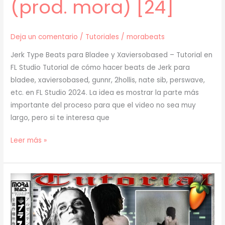
(prod. mora) [24]
Deja un comentario
/
Tutoriales
/
morabeats
Jerk Type Beats para Bladee y Xaviersobased – Tutorial en
FL Studio Tutorial de cómo hacer beats de Jerk para
bladee, xaviersobased, gunnr, 2hollis, nate sib, perswave,
etc. en FL Studio 2024. La idea es mostrar la parte más
importante del proceso para que el video no sea muy
largo, pero si te interesa que
[
Leer más »
TUTORIAL
]
Cómo
Hacer
BEATS
de