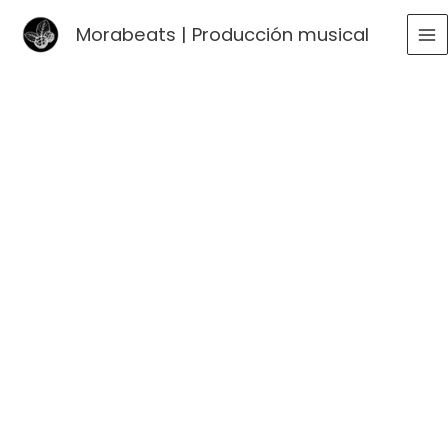
Ir
Morabeats | Producción musical
al
MA
contenido
ME