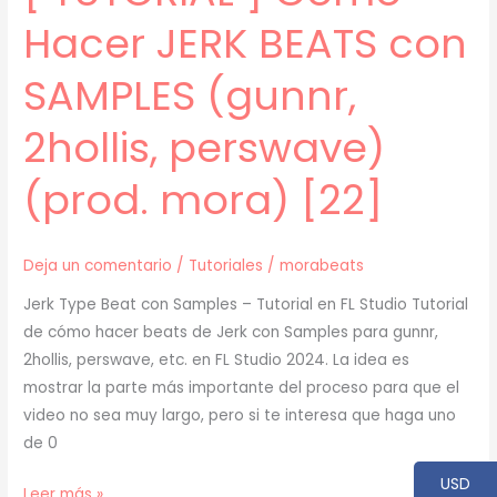
[23]
Hacer JERK BEATS con
SAMPLES (gunnr,
2hollis, perswave)
(prod. mora) [22]
Deja un comentario
/
Tutoriales
/
morabeats
Jerk Type Beat con Samples – Tutorial en FL Studio Tutorial
de cómo hacer beats de Jerk con Samples para gunnr,
2hollis, perswave, etc. en FL Studio 2024. La idea es
mostrar la parte más importante del proceso para que el
video no sea muy largo, pero si te interesa que haga uno
de 0
USD
[
Leer más »