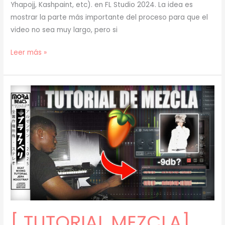
Yhapojj, Kashpaint, etc). en FL Studio 2024. La idea es
mostrar la parte más importante del proceso para que el
video no sea muy largo, pero si
[
Leer más »
TUTORIAL
]
Cómo
hacer
JERK
+
AMBIENT
Type
BEATS
con
SAMPLES
(prod.
[ TUTORIAL MEZCLA]
mora)