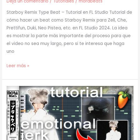
Deja un comentario
/
Tutoriales
/
morabeats
Starboy Remix Type Beat – Tutorial en FL Studio Tutorial de
cómo hacer un beat como Starboy Remix para Zell, Che,
Prettifun, Duki, Neo Pistea, etc. en FL Studio 2024. La idea
es mostrar la parte más importante del proceso para que
el video no sea muy largo, pero si te interesa que haga
uno
[
Leer más »
TUTORIAL
]
Cómo
Hacer
un
BEAT
como
STARBOY
REMIX