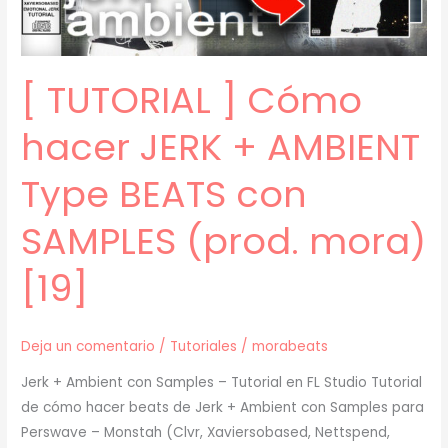
(Zell,
Che,
Prettifun)
[ TUTORIAL ] Cómo
(prod.
mora)
hacer JERK + AMBIENT
[20]
Type BEATS con
SAMPLES (prod. mora)
[19]
Deja un comentario
/
Tutoriales
/
morabeats
Jerk + Ambient con Samples – Tutorial en FL Studio Tutorial
de cómo hacer beats de Jerk + Ambient con Samples para
Perswave – Monstah (Clvr, Xaviersobased, Nettspend,