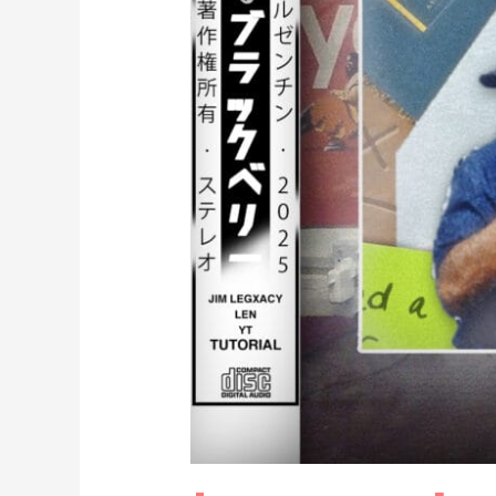
de
FL
Studio
(prod.
mora)
[31]