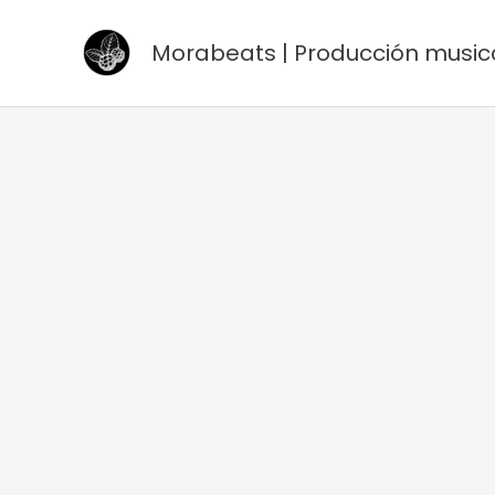
Ir
al
Morabeats | Producción music
contenido