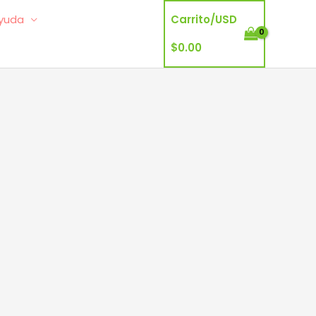
yuda
Carrito/
USD
$
0.00