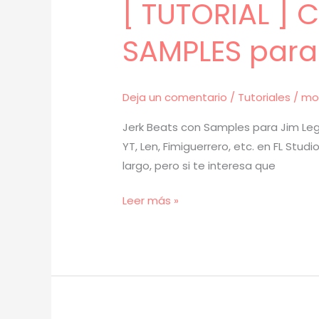
[ TUTORIAL ]
SAMPLES para
Deja un comentario
/
Tutoriales
/
mo
Jerk Beats con Samples para Jim Leg
YT, Len, Fimiguerrero, etc. en FL St
largo, pero si te interesa que
[
Leer más »
TUTORIAL
]
Cómo
Hacer
BEATS
de