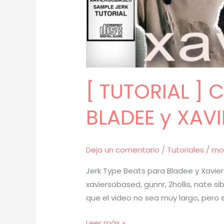
[ TUTORIAL ]
BLADEE y XAV
Deja un comentario
/
Tutoriales
/
mo
Jerk Type Beats para Bladee y Xavier
xaviersobased, gunnr, 2hollis, nate s
que el video no sea muy largo, pero s
[
Leer más »