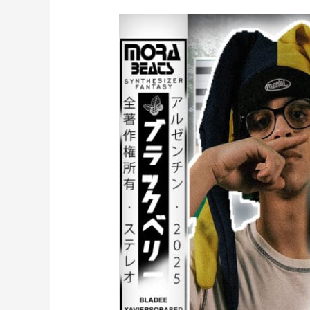
JERK
con
SAMPLES
para
JIM
LEGXACY
(prod.
mora)
[30]