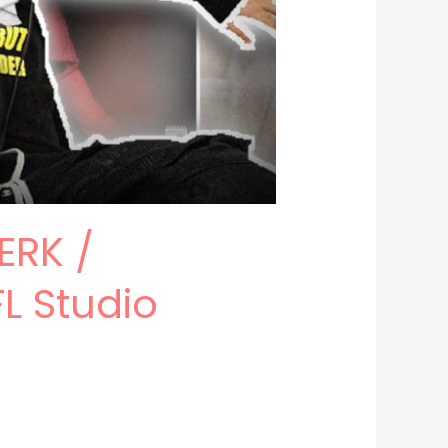
ERK /
L Studio