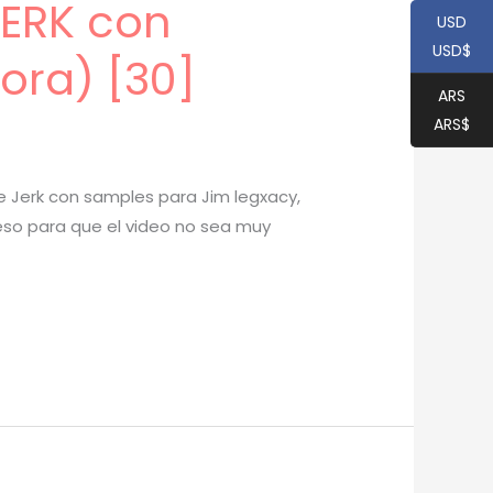
JERK con
USD
USD$
ora) [30]
ARS
ARS$
e Jerk con samples para Jim legxacy,
ceso para que el video no sea muy