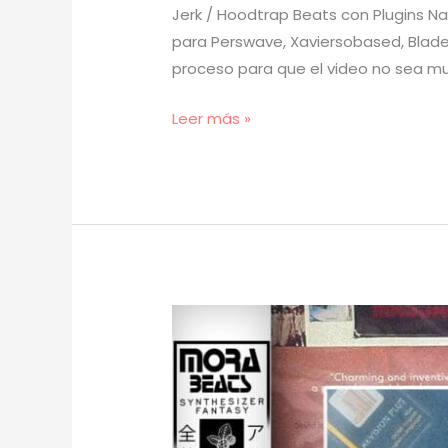
Jerk / Hoodtrap Beats con Plugins Na
para Perswave, Xaviersobased, Bladee
proceso para que el video no sea muy
[
Leer más »
TUTORIAL
]
Cómo
Hacer
Beats
de
JERK
/
HOODTRAP
con
Plugins
NATIVOS