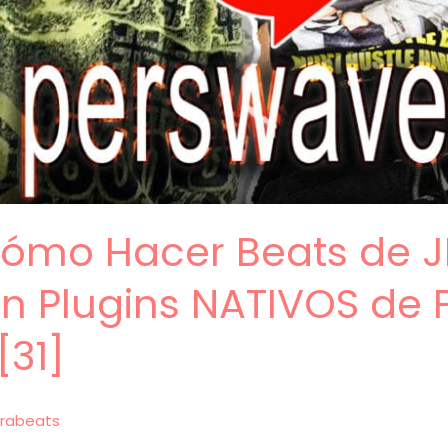
Cómo Hacer Beats de J
 Plugins NATIVOS de F
[31]
rabeats