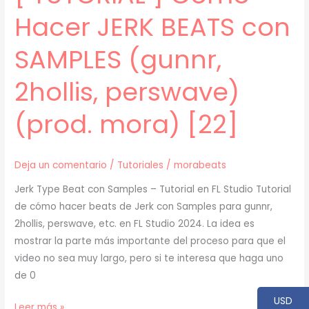
[23]
Hacer JERK BEATS con
SAMPLES (gunnr,
2hollis, perswave)
(prod. mora) [22]
Deja un comentario
/
Tutoriales
/
morabeats
Jerk Type Beat con Samples – Tutorial en FL Studio Tutorial
de cómo hacer beats de Jerk con Samples para gunnr,
2hollis, perswave, etc. en FL Studio 2024. La idea es
mostrar la parte más importante del proceso para que el
video no sea muy largo, pero si te interesa que haga uno
de 0
USD
[
Leer más »