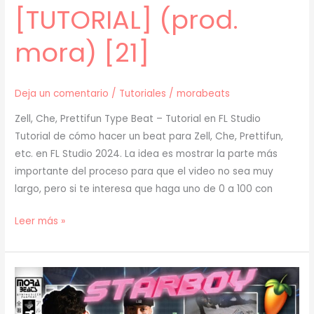
[TUTORIAL] (prod.
mora) [21]
Deja un comentario
/
Tutoriales
/
morabeats
Zell, Che, Prettifun Type Beat – Tutorial en FL Studio
Tutorial de cómo hacer un beat para Zell, Che, Prettifun,
etc. en FL Studio 2024. La idea es mostrar la parte más
importante del proceso para que el video no sea muy
largo, pero si te interesa que haga uno de 0 a 100 con
[
Leer más »
TUTORIAL
]
Cómo
Hacer
un