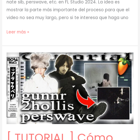
nate sib, perswave, etc. en FL Studio 2024. La idea es
mostrar la parte más importante del proceso para que el
video no sea muy largo, pero si te interesa que haga uno
[
Leer más »
TUTORIAL
]
Cómo
Hacer
BEATS
de
JERK
para
GUNNR
y
2HOLLIS
(prod.
[ TUTORIAL ] Cómo
mora)