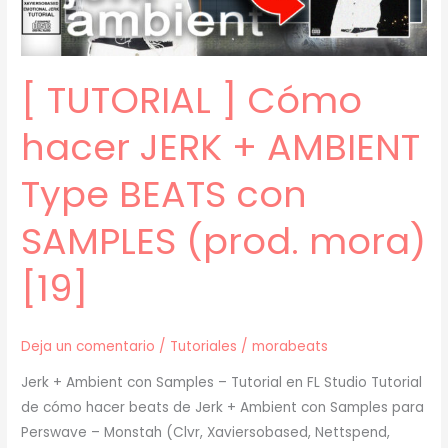
(Zell,
Che,
Prettifun)
[ TUTORIAL ] Cómo
(prod.
mora)
hacer JERK + AMBIENT
[20]
Type BEATS con
SAMPLES (prod. mora)
[19]
Deja un comentario
/
Tutoriales
/
morabeats
Jerk + Ambient con Samples – Tutorial en FL Studio Tutorial
de cómo hacer beats de Jerk + Ambient con Samples para
Perswave – Monstah (Clvr, Xaviersobased, Nettspend,