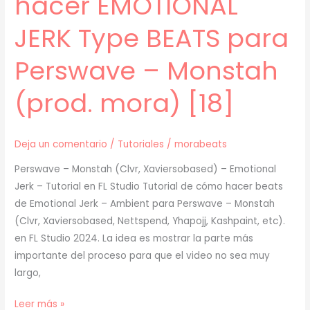
hacer EMOTIONAL
JERK Type BEATS para
Perswave – Monstah
(prod. mora) [18]
Deja un comentario
/
Tutoriales
/
morabeats
Perswave – Monstah (Clvr, Xaviersobased) – Emotional
Jerk – Tutorial en FL Studio Tutorial de cómo hacer beats
de Emotional Jerk – Ambient para Perswave – Monstah
(Clvr, Xaviersobased, Nettspend, Yhapojj, Kashpaint, etc).
en FL Studio 2024. La idea es mostrar la parte más
importante del proceso para que el video no sea muy
largo,
[
Leer más »