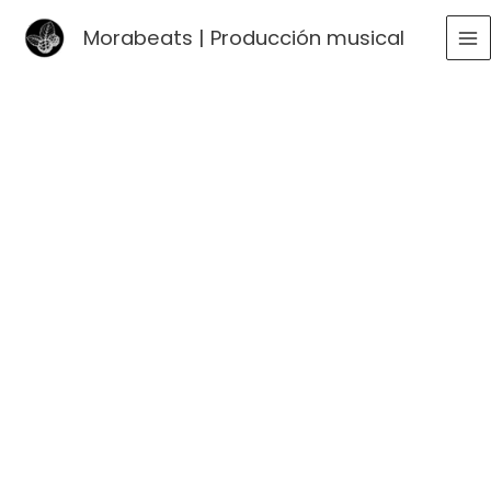
Ir
Morabeats | Producción musical
al
MA
contenido
ME