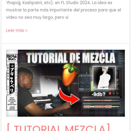
Yhapojj, Kashpaint, etc). en FL Studio 2024. La idea es
mostrar la parte más importante del proceso para que el
video no sea muy largo, pero si
[
Leer más »
TUTORIAL
]
Cómo
hacer
JERK
+
AMBIENT
Type
BEATS
con
SAMPLES
(prod.
[ TUTORIAL MEZCLA]
mora)