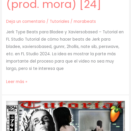
(prod. mora) [24]
Deja un comentario
/
Tutoriales
/
morabeats
Jerk Type Beats para Bladee y Xaviersobased – Tutorial en
FL Studio Tutorial de cómo hacer beats de Jerk para
bladee, xaviersobased, gunnr, 2hollis, nate sib, perswave,
etc. en FL Studio 2024. La idea es mostrar la parte más
importante del proceso para que el video no sea muy
largo, pero si te interesa que
[
Leer más »
TUTORIAL
]
Cómo
Hacer
BEATS
de