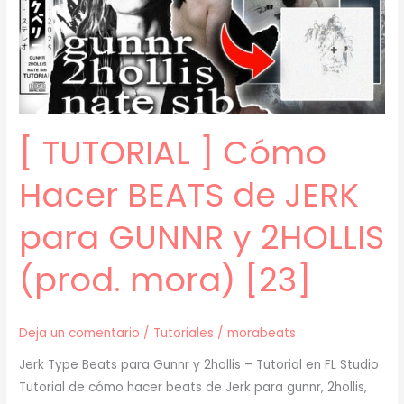
JERK
para
BLADEE
y
XAVIERSOBASED
(prod.
[ TUTORIAL ] Cómo
mora)
[24]
Hacer BEATS de JERK
para GUNNR y 2HOLLIS
(prod. mora) [23]
Deja un comentario
/
Tutoriales
/
morabeats
Jerk Type Beats para Gunnr y 2hollis – Tutorial en FL Studio
Tutorial de cómo hacer beats de Jerk para gunnr, 2hollis,