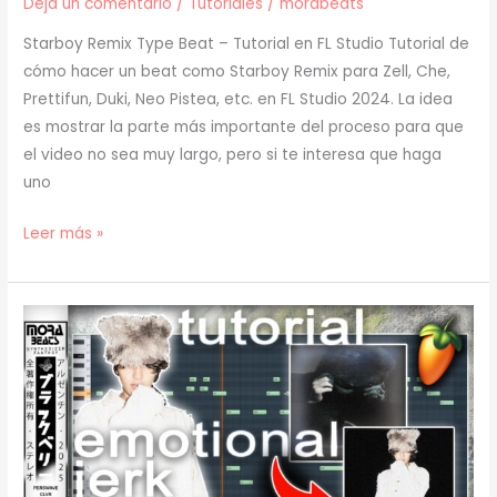
Deja un comentario
/
Tutoriales
/
morabeats
Starboy Remix Type Beat – Tutorial en FL Studio Tutorial de
cómo hacer un beat como Starboy Remix para Zell, Che,
Prettifun, Duki, Neo Pistea, etc. en FL Studio 2024. La idea
es mostrar la parte más importante del proceso para que
el video no sea muy largo, pero si te interesa que haga
uno
[
Leer más »
TUTORIAL
]
Cómo
Hacer
un
BEAT
como
STARBOY
REMIX