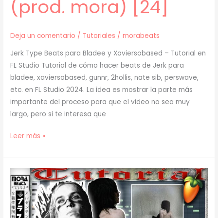
(prod. mora) [24]
Deja un comentario
/
Tutoriales
/
morabeats
Jerk Type Beats para Bladee y Xaviersobased – Tutorial en
FL Studio Tutorial de cómo hacer beats de Jerk para
bladee, xaviersobased, gunnr, 2hollis, nate sib, perswave,
etc. en FL Studio 2024. La idea es mostrar la parte más
importante del proceso para que el video no sea muy
largo, pero si te interesa que
[
Leer más »
TUTORIAL
]
Cómo
Hacer
BEATS
de