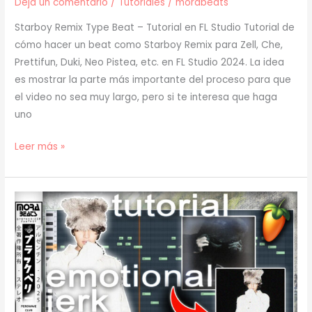
Deja un comentario
/
Tutoriales
/
morabeats
Starboy Remix Type Beat – Tutorial en FL Studio Tutorial de
cómo hacer un beat como Starboy Remix para Zell, Che,
Prettifun, Duki, Neo Pistea, etc. en FL Studio 2024. La idea
es mostrar la parte más importante del proceso para que
el video no sea muy largo, pero si te interesa que haga
uno
[
Leer más »
TUTORIAL
]
Cómo
Hacer
un
BEAT
como
STARBOY
REMIX