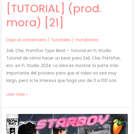
[TUTORIAL] (prod.
mora) [21]
Deja un comentario
/
Tutoriales
/
morabeats
Zell, Che, Prettifun Type Beat – Tutorial en FL Studio
Tutorial de cómo hacer un beat para Zell, Che, Prettifun,
etc. en FL Studio 2024. La idea es mostrar la parte más
importante del proceso para que el video no sea muy
largo, pero si te interesa que haga uno de 0 a 100 con
[
Leer más »
TUTORIAL
]
Cómo
Hacer
un