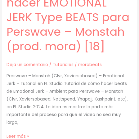
hacer EMOTIONAL
JERK Type BEATS para
Perswave – Monstah
(prod. mora) [18]
Deja un comentario
/
Tutoriales
/
morabeats
Perswave – Monstah (Clvr, Xaviersobased) – Emotional
Jerk – Tutorial en FL Studio Tutorial de cómo hacer beats
de Emotional Jerk – Ambient para Perswave – Monstah
(Clvr, Xaviersobased, Nettspend, Yhapojj, Kashpaint, etc).
en FL Studio 2024. La idea es mostrar la parte más
importante del proceso para que el video no sea muy
largo,
[
Leer más »