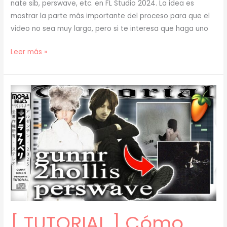
nate sib, perswave, etc. en FL Studio 2024. La idea es
mostrar la parte más importante del proceso para que el
video no sea muy largo, pero si te interesa que haga uno
[
Leer más »
TUTORIAL
]
Cómo
Hacer
BEATS
de
JERK
para
GUNNR
y
2HOLLIS
(prod.
[ TUTORIAL ] Cómo
mora)