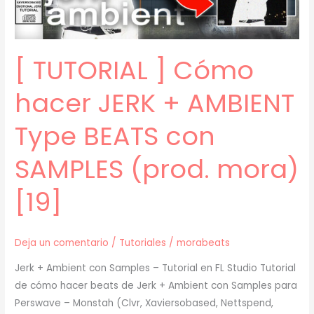
(Zell,
Che,
Prettifun)
[ TUTORIAL ] Cómo
(prod.
mora)
hacer JERK + AMBIENT
[20]
Type BEATS con
SAMPLES (prod. mora)
[19]
Deja un comentario
/
Tutoriales
/
morabeats
Jerk + Ambient con Samples – Tutorial en FL Studio Tutorial
de cómo hacer beats de Jerk + Ambient con Samples para
Perswave – Monstah (Clvr, Xaviersobased, Nettspend,