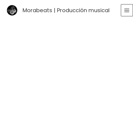
Ir
Morabeats | Producción musical
al
MA
contenido
ME