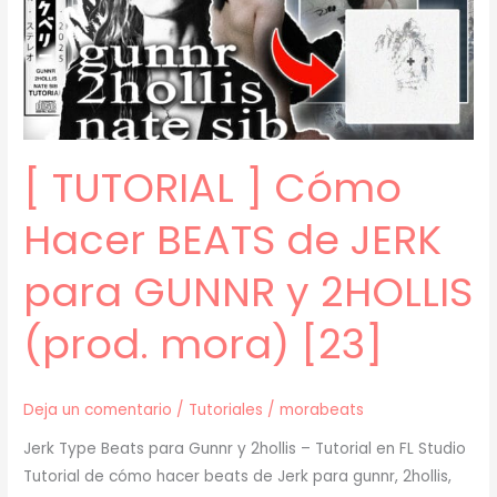
JERK
para
BLADEE
y
XAVIERSOBASED
(prod.
[ TUTORIAL ] Cómo
mora)
[24]
Hacer BEATS de JERK
para GUNNR y 2HOLLIS
(prod. mora) [23]
Deja un comentario
/
Tutoriales
/
morabeats
Jerk Type Beats para Gunnr y 2hollis – Tutorial en FL Studio
Tutorial de cómo hacer beats de Jerk para gunnr, 2hollis,