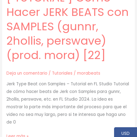
[23]
Hacer JERK BEATS con
SAMPLES (gunnr,
2hollis, perswave)
(prod. mora) [22]
Deja un comentario
/
Tutoriales
/
morabeats
Jerk Type Beat con Samples – Tutorial en FL Studio Tutorial
de cómo hacer beats de Jerk con Samples para gunnr,
2hollis, perswave, etc. en FL Studio 2024. La idea es
mostrar la parte más importante del proceso para que el
video no sea muy largo, pero si te interesa que haga uno
de 0
USD
[
Leer más »