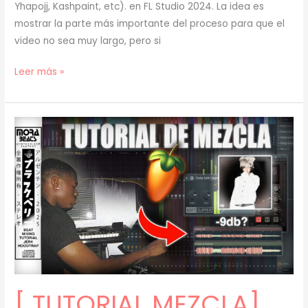
Yhapojj, Kashpaint, etc). en FL Studio 2024. La idea es
mostrar la parte más importante del proceso para que el
video no sea muy largo, pero si
[
Leer más »
TUTORIAL
]
Cómo
hacer
JERK
+
AMBIENT
Type
BEATS
con
SAMPLES
(prod.
[ TUTORIAL MEZCLA]
mora)