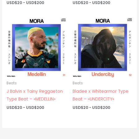
Rango
Rango
USD$
20
-
USD$
200
USD$
20
-
USD$
200
de
de
precios:
precios:
desde
desde
USD$20
USD$20
hasta
hasta
USD$200
USD$200
Beats
Beats
J Balvin x Tainy Reggaeton
Bladee x Whitearmor Type
Type Beat – «MEDELLIN»
Beat – «UNDERCITY»
Rango
Rango
USD$
20
-
USD$
200
USD$
20
-
USD$
200
de
de
precios:
precios:
desde
desde
USD$20
USD$20
hasta
hasta
USD$200
USD$200