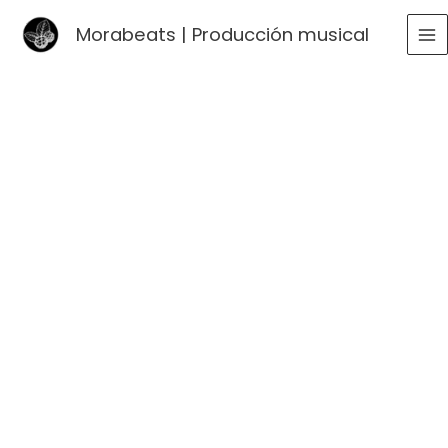
Ir
Morabeats | Producción musical
al
MA
contenido
ME