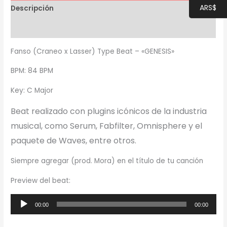
ARS$
Descripción
Información adicional
Fanso (Craneo x Lasser) Type Beat – «GENESIS»
BPM: 84 BPM
Key: C Major
Beat realizado con plugins icónicos de la industria
musical, como Serum, Fabfilter, Omnisphere y el
paquete de Waves, entre otros.
Siempre agregar (prod. Mora) en el título de tu canción
Preview del beat:
Reproductor
00:00
00:00
de
audio