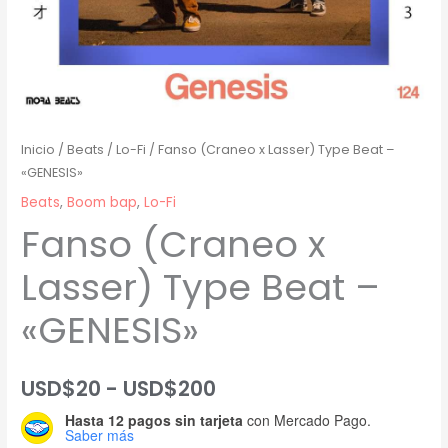
Inicio
/
Beats
/
Lo-Fi
/ Fanso (Craneo x Lasser) Type Beat –
«GENESIS»
Beats
,
Boom bap
,
Lo-Fi
Fanso (Craneo x
Lasser) Type Beat –
«GENESIS»
Rango
USD$
20
-
USD$
200
Hasta 12 pagos sin tarjeta
con Mercado Pago.
de
Saber más