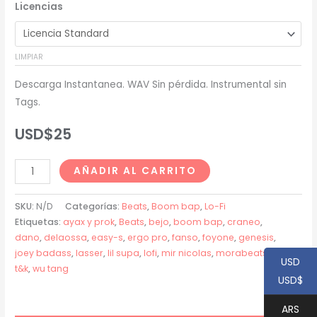
Licencias
precios:
desde
LIMPIAR
USD$20
Descarga Instantanea. WAV Sin pérdida. Instrumental sin
hasta
Tags.
USD$200
USD$
25
Fanso
AÑADIR AL CARRITO
(Craneo
x
SKU:
N/D
Categorías:
Beats
,
Boom bap
,
Lo-Fi
Lasser)
Etiquetas:
ayax y prok
,
Beats
,
bejo
,
boom bap
,
craneo
,
dano
,
delaossa
,
easy-s
,
ergo pro
,
fanso
,
foyone
,
genesis
,
Type
joey badass
,
lasser
,
lil supa
,
lofi
,
mir nicolas
,
morabeats
,
nas
,
Beat
USD
t&k
,
wu tang
-
USD$
"GENESIS"
ARS
cantidad