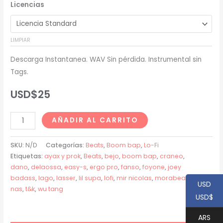
Licencias
precios:
desde
LIMPIAR
USD$20
Descarga Instantanea. WAV Sin pérdida. Instrumental sin
hasta
Tags.
USD$200
USD$
25
Fanso
AÑADIR AL CARRITO
(Craneo
x
SKU:
N/D
Categorías:
Beats
,
Boom bap
,
Lo-Fi
Lasser)
Etiquetas:
ayax y prok
,
Beats
,
bejo
,
boom bap
,
craneo
,
dano
,
delaossa
,
easy-s
,
ergo pro
,
fanso
,
foyone
,
joey
Type
badass
,
lago
,
lasser
,
lil supa
,
lofi
,
mir nicolas
,
morabeats
,
Beat
USD
nas
,
t&k
,
wu tang
-
USD$
"LAGO"
ARS
cantidad