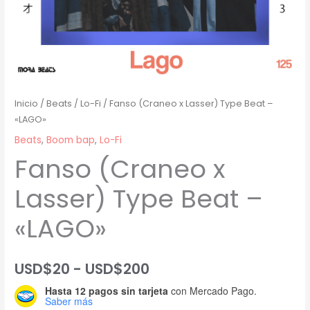
Inicio
/
Beats
/
Lo-Fi
/ Fanso (Craneo x Lasser) Type Beat –
«LAGO»
Beats
,
Boom bap
,
Lo-Fi
Fanso (Craneo x
Lasser) Type Beat –
«LAGO»
Rango
USD$
20
-
USD$
200
Hasta 12 pagos sin tarjeta
con Mercado Pago.
de
Saber más