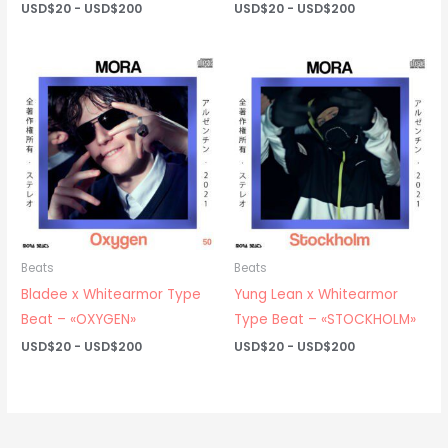
Rango
Rango
USD$
20
-
USD$
200
USD$
20
-
USD$
200
de
de
precios:
precios:
desde
desde
USD$20
USD$20
hasta
hasta
USD$200
USD$200
Beats
Beats
Bladee x Whitearmor Type
Yung Lean x Whitearmor
Beat – «OXYGEN»
Type Beat – «STOCKHOLM»
Rango
Rango
USD$
20
-
USD$
200
USD$
20
-
USD$
200
de
de
precios:
precios:
desde
desde
USD$20
USD$20
hasta
hasta
USD$200
USD$200