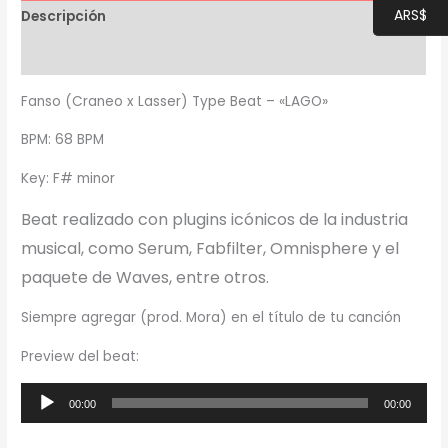
ARS$
Descripción
Información adicional
Fanso (Craneo x Lasser) Type Beat – «LAGO»
BPM: 68 BPM
Key: F# minor
Beat realizado con plugins icónicos de la industria
musical, como Serum, Fabfilter, Omnisphere y el
paquete de Waves, entre otros.
Siempre agregar (prod. Mora) en el título de tu canción
Preview del beat:
Reproductor
00:00
00:00
de
audio