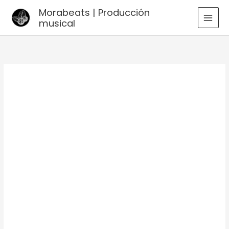
Ir
Morabeats | Producción
al
musical
MAI
contenido
MEN