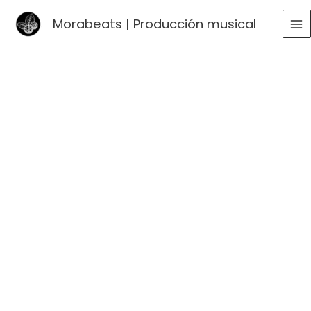
Ir
Morabeats | Producción musical
al
MA
contenido
ME