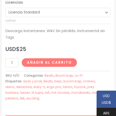
Licencias
precios:
desde
LIMPIAR
USD$20
Descarga Instantanea. WAV Sin pérdida. Instrumental sin
hasta
Tags.
USD$200
USD$
25
Fanso
AÑADIR AL CARRITO
(Craneo
x
SKU:
N/D
Categorías:
Beats
,
Boom bap
,
Lo-Fi
Lasser)
Etiquetas:
ayax y prok
,
Beats
,
bejo
,
boom bap
,
craneo
,
dano
,
delaossa
,
easy-s
,
ergo pro
,
fanso
,
foyone
,
joey
Type
badass
,
lasser
,
lil supa
,
lofi
,
mir nicolas
,
morabeats
,
nas
,
Beat
USD
petalos
,
t&k
,
wu tang
-
USD$
"PETALOS"
ARS
cantidad