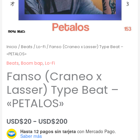
Inicio
/
Beats
/
Lo-Fi
/ Fanso (Craneo x Lasser) Type Beat –
«PETALOS»
Beats
,
Boom bap
,
Lo-Fi
Fanso (Craneo x
Lasser) Type Beat –
«PETALOS»
Rango
USD$
20
-
USD$
200
Hasta 12 pagos sin tarjeta
con Mercado Pago.
de
Saber más