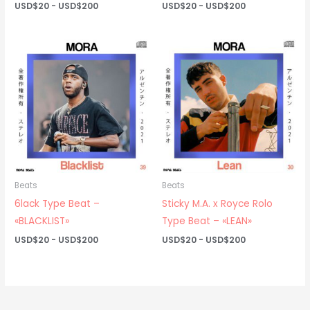
Rango
Rango
USD$
20
-
USD$
200
USD$
20
-
USD$
200
de
de
precios:
precios:
desde
desde
USD$20
USD$20
hasta
hasta
USD$200
USD$200
Beats
Beats
6lack Type Beat –
Sticky M.A. x Royce Rolo
«BLACKLIST»
Type Beat – «LEAN»
Rango
Rango
USD$
20
-
USD$
200
USD$
20
-
USD$
200
de
de
precios:
precios:
desde
desde
USD$20
USD$20
hasta
hasta
USD$200
USD$200