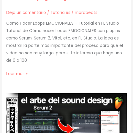
Deja un comentario
/
Tutoriales
/
morabeats
Cómo Hacer Loops EMOCIONALES – Tutorial en FL Studio
Tutorial de Cómo hacer Loops EMOCIONALES con plugins
como Serum, Serum 2, Vital, etc. en FL Studio. La idea es
mostrar la parte más importante del proceso para que el
video no sea muy largo, pero si te interesa que haga uno
de 0 a 100
[
Leer más »
TUTORIAL
]
Cómo
Hacer
Loops
EMOCIONALES
(prod.
mora)