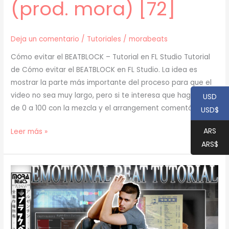
(prod. mora) [72]
Deja un comentario
/
Tutoriales
/
morabeats
Cómo evitar el BEATBLOCK – Tutorial en FL Studio Tutorial
de Cómo evitar el BEATBLOCK en FL Studio. La idea es
mostrar la parte más importante del proceso para que el
video no sea muy largo, pero si te interesa que haga uno
USD
de 0 a 100 con la mezcla y el arrangement comentá en
USD$
ARS
[
Leer más »
ARS$
TUTORIAL
]
Cómo
evitar
el
BEATBLOCK
(prod.