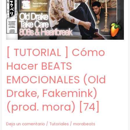
LUCY
BEDROQUE
(prod.
mora)
[75]
[ TUTORIAL ] Cómo
Hacer BEATS
EMOCIONALES (Old
Drake, Fakemink)
(prod. mora) [74]
Deja un comentario
/
Tutoriales
/
morabeats