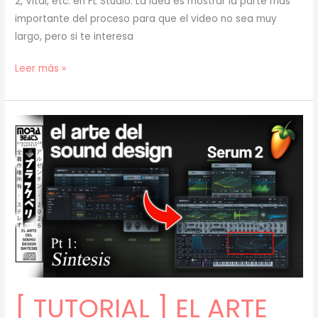
2, Vital, etc. en FL Studio. La idea es mostrar la parte más
importante del proceso para que el video no sea muy
largo, pero si te interesa
[
Leer más »
TUTORIAL
]
EL
ARTE
del
SOUND
DESIGN:
RESAMPLING
(prod.
mora)
[68]
[ TUTORIAL ] EL ARTE