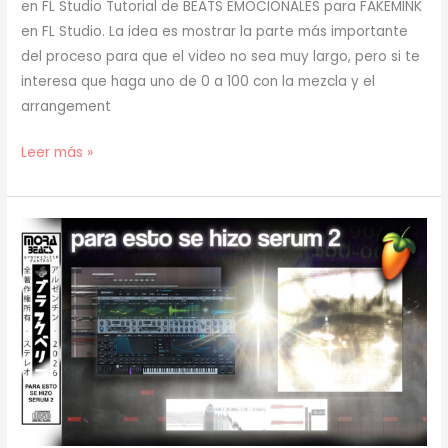
en FL Studio Tutorial de BEATS EMOCIONALES para FAKEMINK
en FL Studio. La idea es mostrar la parte más importante
del proceso para que el video no sea muy largo, pero si te
interesa que haga uno de 0 a 100 con la mezcla y el
arrangement
[
Leer más »
TUTORIAL
]
Cómo
Hacer
BEATS
EMOCIONALES
para
FAKEMINK
(prod.
mora)
[71]