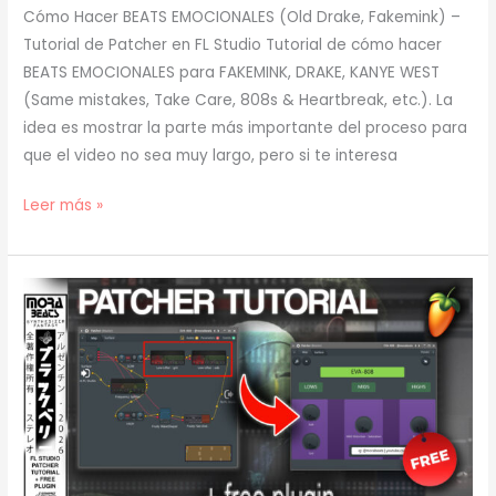
Cómo Hacer BEATS EMOCIONALES (Old Drake, Fakemink) –
Tutorial de Patcher en FL Studio Tutorial de cómo hacer
BEATS EMOCIONALES para FAKEMINK, DRAKE, KANYE WEST
(Same mistakes, Take Care, 808s & Heartbreak, etc.). La
idea es mostrar la parte más importante del proceso para
que el video no sea muy largo, pero si te interesa
[
Leer más »
TUTORIAL
]
Cómo
Hacer
BEATS
EMOCIONALES
(Old
Drake,
Fakemink)
(prod.