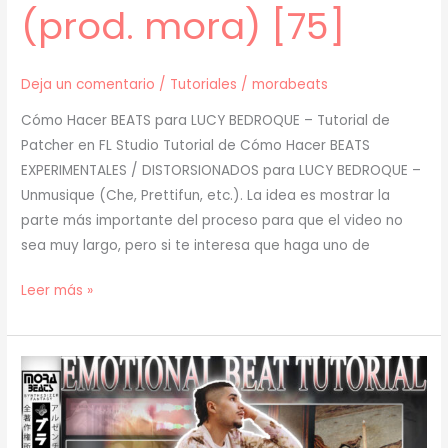
(prod. mora) [75]
Deja un comentario
/
Tutoriales
/
morabeats
Cómo Hacer BEATS para LUCY BEDROQUE – Tutorial de
Patcher en FL Studio Tutorial de Cómo Hacer BEATS
EXPERIMENTALES / DISTORSIONADOS para LUCY BEDROQUE –
Unmusique (Che, Prettifun, etc.). La idea es mostrar la
parte más importante del proceso para que el video no
sea muy largo, pero si te interesa que haga uno de
[
Leer más »
TUTORIAL
]
Cómo
Hacer
BEATS
para