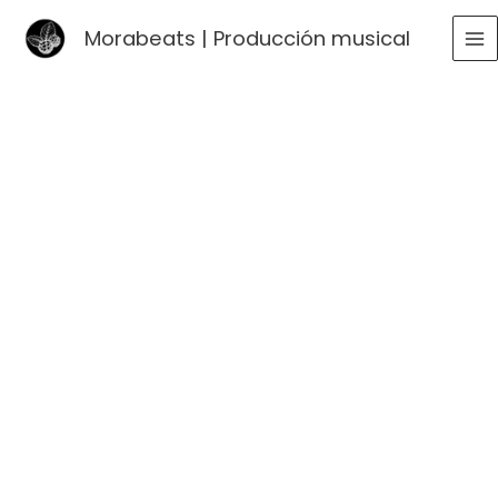
Ir
Morabeats | Producción musical
al
MA
contenido
ME