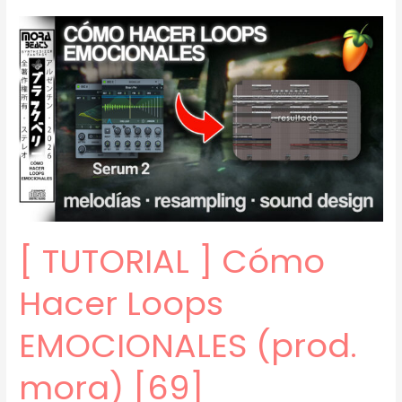
]
para
esto
se
hizo
serum
2
(prod.
mora)
[70]
[ TUTORIAL ] Cómo
Hacer Loops
EMOCIONALES (prod.
mora) [69]