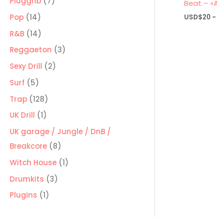
7
Pluggnb
7
Beat – «
productos
14
Pop
14
USD$
20
-
productos
14
R&B
14
productos
3
Reggaeton
3
productos
2
Sexy Drill
2
productos
5
Surf
5
productos
128
Trap
128
productos
1
UK Drill
1
producto
UK garage / Jungle / DnB /
8
Breakcore
8
productos
1
Witch House
1
producto
3
Drumkits
3
productos
1
Plugins
1
producto