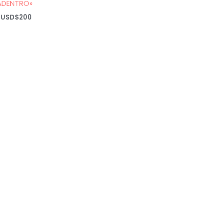
ADENTRO»
Rango
USD$
200
de
precios:
desde
USD$20
hasta
USD$200