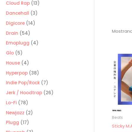
producto
13
Cloud Rap
13
productos
3
Dancehall
3
productos
14
Digicore
14
Mostrand
productos
54
Drain
54
productos
4
Emoplugg
4
productos
5
Glo
5
productos
4
House
4
productos
38
Hyperpop
38
productos
7
Indie Pop/Rock
7
productos
26
Jerk / Hoodtrap
26
productos
78
Lo-Fi
78
productos
2
Newjazz
2
Beats
productos
17
Plugg
17
Sticky M.
productos