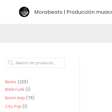
Ir
al
Morabeats | Producción music
contenido
Búsqueda
de
productos
220
Beats
220
productos
1
Baile Funk
1
producto
79
Boom bap
79
productos
1
City Pop
1