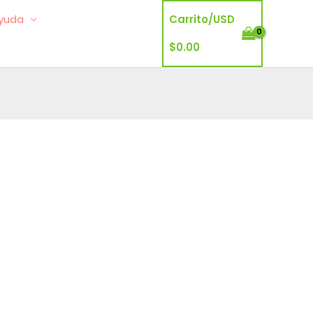
yuda
Carrito/
USD
$
0.00