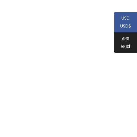
USD
USD$
ARS
ARS$