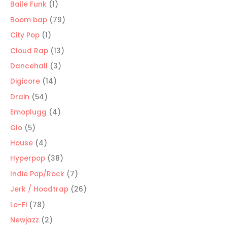
productos
1
Baile Funk
1
producto
79
Boom bap
79
productos
1
City Pop
1
producto
13
Cloud Rap
13
productos
3
Dancehall
3
productos
14
Digicore
14
productos
54
Drain
54
productos
4
Emoplugg
4
productos
5
Glo
5
productos
4
House
4
productos
38
Hyperpop
38
productos
7
Indie Pop/Rock
7
productos
26
Jerk / Hoodtrap
26
productos
78
Lo-Fi
78
productos
2
Newjazz
2