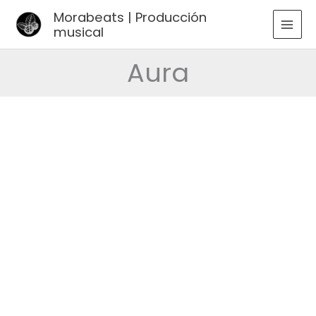
Ir
Morabeats | Producción
al
musical
MAI
contenido
MEN
Aura