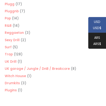
productos
17
Plugg
17
productos
7
Pluggnb
7
productos
14
Pop
14
USD
productos
14
R&B
14
USD$
productos
3
Reggaeton
3
ARS
productos
2
Sexy Drill
2
ARS$
productos
5
Surf
5
productos
128
Trap
128
productos
1
UK Drill
1
producto
8
UK garage / Jungle / DnB / Breakcore
8
productos
1
Witch House
1
producto
3
Drumkits
3
productos
1
Plugins
1
producto