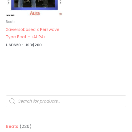
Beats
Xaviersobased x Perswave
Type Beat – «AURA»
Rango
USD$
20
-
USD$
200
de
precios:
desde
USD$20
hasta
USD$200
Búsqueda
de
productos
220
Beats
220