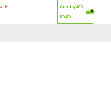
yuda
Carrito/
USD
$
0.00