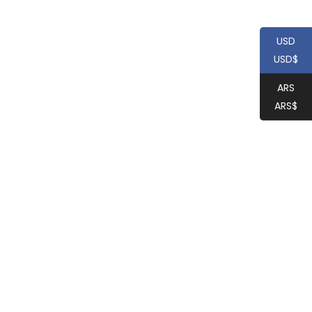
USD
USD$
ARS
ARS$