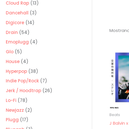
producto
13
Cloud Rap
13
productos
3
Dancehall
3
productos
14
Digicore
14
Mostrand
productos
54
Drain
54
productos
4
Emoplugg
4
productos
5
Glo
5
productos
4
House
4
productos
38
Hyperpop
38
productos
7
Indie Pop/Rock
7
productos
26
Jerk / Hoodtrap
26
productos
78
Lo-Fi
78
productos
2
Newjazz
2
Beats
productos
17
Plugg
17
J Balvin
productos