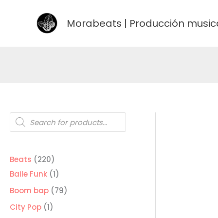
Ir
al
Morabeats | Producción music
contenido
Búsqueda
de
productos
220
Beats
220
productos
1
Baile Funk
1
producto
79
Boom bap
79
productos
1
City Pop
1