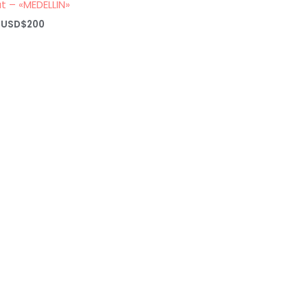
t – «MEDELLIN»
Rango
USD$
200
de
precios:
desde
USD$20
hasta
USD$200