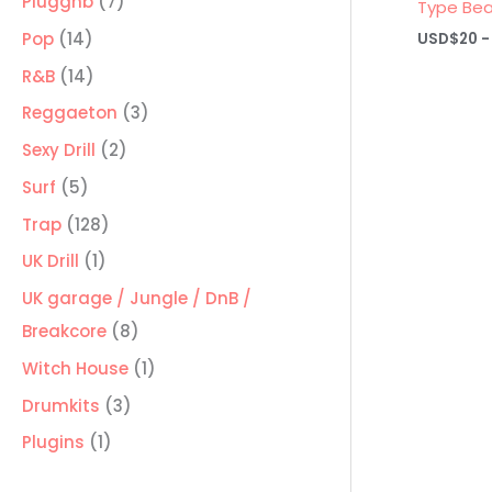
7
Pluggnb
7
Type Bea
productos
14
Pop
14
USD$
20
-
productos
14
R&B
14
productos
3
Reggaeton
3
productos
2
Sexy Drill
2
productos
5
Surf
5
productos
128
Trap
128
productos
1
UK Drill
1
producto
UK garage / Jungle / DnB /
8
Breakcore
8
productos
1
Witch House
1
producto
3
Drumkits
3
productos
1
Plugins
1
producto