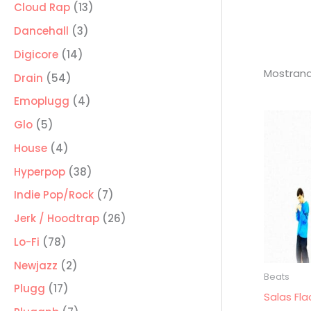
producto
13
Cloud Rap
13
productos
3
Dancehall
3
productos
14
Digicore
14
Mostrand
productos
54
Drain
54
productos
4
Emoplugg
4
productos
5
Glo
5
productos
4
House
4
productos
38
Hyperpop
38
productos
7
Indie Pop/Rock
7
productos
26
Jerk / Hoodtrap
26
productos
78
Lo-Fi
78
productos
2
Newjazz
2
Beats
productos
17
Plugg
17
Salas Fla
productos