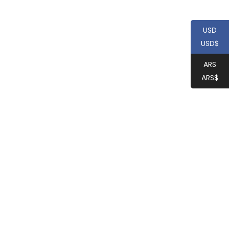
USD
USD$
ARS
ARS$