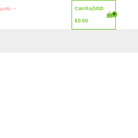
yuda
Carrito/
USD
$
0.00