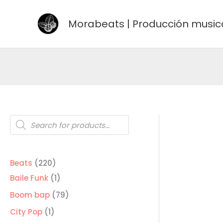
Ir
al
Morabeats | Producción music
contenido
Búsqueda
de
productos
220
Beats
220
productos
1
Baile Funk
1
producto
79
Boom bap
79
productos
1
City Pop
1