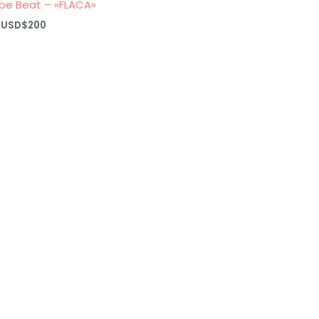
ype Beat – «FLACA»
Rango
USD$
200
de
precios:
desde
USD$20
hasta
USD$200