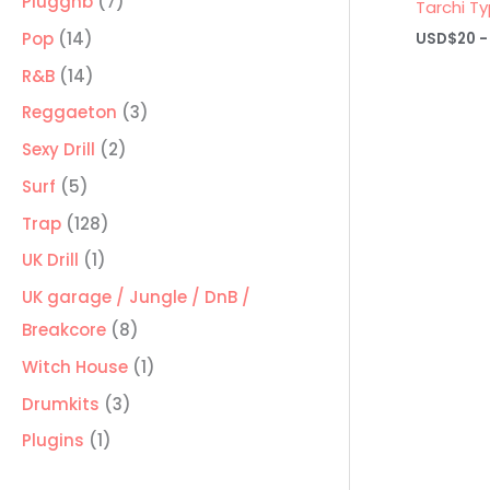
7
Pluggnb
7
Tarchi T
productos
14
Pop
14
USD$
20
-
productos
14
R&B
14
productos
3
Reggaeton
3
productos
2
Sexy Drill
2
productos
5
Surf
5
productos
128
Trap
128
productos
1
UK Drill
1
producto
UK garage / Jungle / DnB /
8
Breakcore
8
productos
1
Witch House
1
producto
3
Drumkits
3
productos
1
Plugins
1
producto