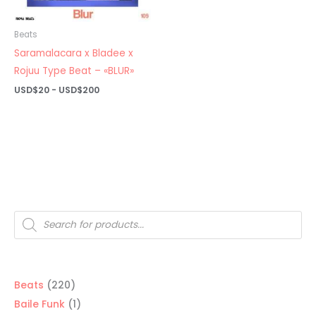
Beats
Saramalacara x Bladee x
Rojuu Type Beat – «BLUR»
Rango
USD$
20
-
USD$
200
de
precios:
desde
USD$20
hasta
USD$200
Búsqueda
de
productos
220
Beats
220
productos
1
Baile Funk
1