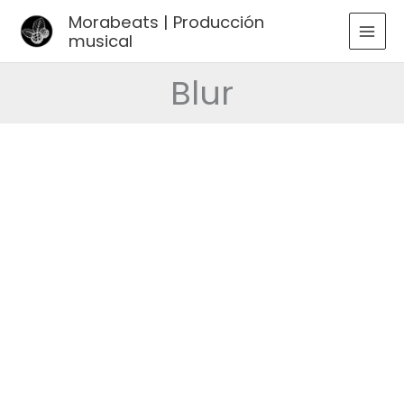
Ir
Morabeats | Producción
al
musical
MAI
contenido
MEN
Blur