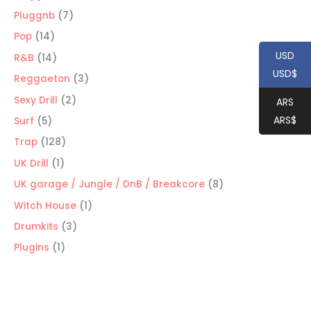
productos
7
Pluggnb
7
productos
14
Pop
14
productos
USD
14
R&B
14
USD$
productos
3
Reggaeton
3
productos
2
Sexy Drill
2
ARS
productos
ARS$
5
Surf
5
productos
128
Trap
128
productos
1
UK Drill
1
producto
8
UK garage / Jungle / DnB / Breakcore
8
productos
1
Witch House
1
producto
3
Drumkits
3
productos
1
Plugins
1
producto