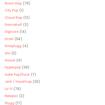
producto
79
Boom bap
79
productos
1
City Pop
1
producto
13
Cloud Rap
13
productos
3
Dancehall
3
productos
14
Digicore
14
productos
54
Drain
54
productos
4
Emoplugg
4
productos
5
Glo
5
productos
4
House
4
productos
38
Hyperpop
38
productos
7
Indie Pop/Rock
7
productos
26
Jerk / Hoodtrap
26
productos
78
Lo-Fi
78
productos
2
Newjazz
2
productos
17
Plugg
17