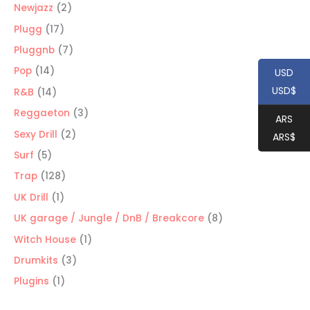
productos
2
Newjazz
2
productos
17
Plugg
17
productos
7
Pluggnb
7
productos
14
Pop
14
USD
productos
USD$
14
R&B
14
productos
3
Reggaeton
3
ARS
productos
2
Sexy Drill
2
ARS$
productos
5
Surf
5
productos
128
Trap
128
productos
1
UK Drill
1
producto
8
UK garage / Jungle / DnB / Breakcore
8
productos
1
Witch House
1
producto
3
Drumkits
3
productos
1
Plugins
1
producto