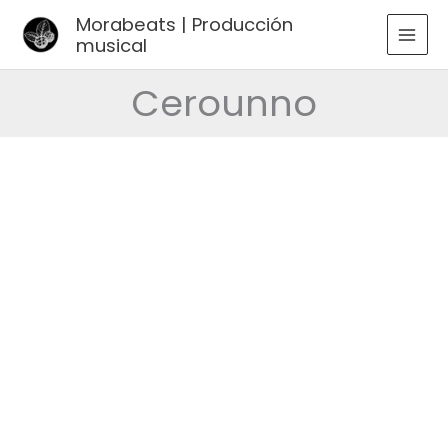
Ir
Morabeats | Producción
al
musical
MAI
contenido
MEN
Cerounno