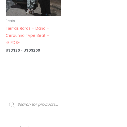
Beats
Tierras Raras + Dano +
Cerounno Type Beat –
«BIRDS»
Rango
USD$
20
-
USD$
200
de
precios:
desde
USD$20
hasta
USD$200
Búsqueda
de
productos