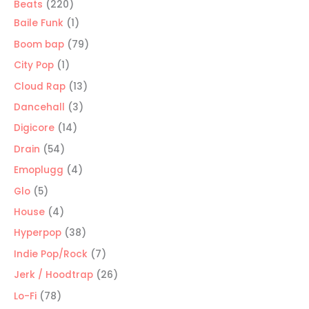
220
Beats
220
productos
1
Baile Funk
1
producto
79
Boom bap
79
productos
1
City Pop
1
producto
13
Cloud Rap
13
productos
3
Dancehall
3
productos
14
Digicore
14
productos
54
Drain
54
productos
4
Emoplugg
4
productos
5
Glo
5
productos
4
House
4
productos
38
Hyperpop
38
productos
7
Indie Pop/Rock
7
productos
26
Jerk / Hoodtrap
26
productos
78
Lo-Fi
78