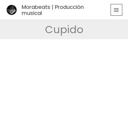
Ir
Morabeats | Producción
al
musical
MAI
contenido
MEN
Cupido