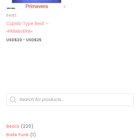
Beats
Cupido Type Beat –
«PRIMAVERA»
Rango
USD$
20
-
USD$
25
de
precios:
desde
USD$20
hasta
USD$25
Búsqueda
de
productos
220
Beats
220
productos
1
Baile Funk
1