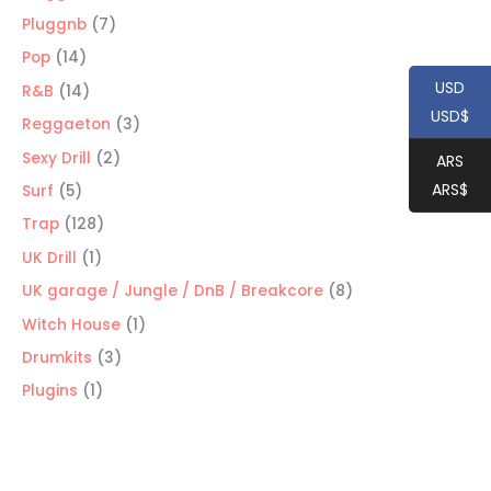
productos
7
Pluggnb
7
productos
14
Pop
14
productos
USD
14
R&B
14
USD$
productos
3
Reggaeton
3
productos
2
Sexy Drill
2
ARS
productos
ARS$
5
Surf
5
productos
128
Trap
128
productos
1
UK Drill
1
producto
8
UK garage / Jungle / DnB / Breakcore
8
productos
1
Witch House
1
producto
3
Drumkits
3
productos
1
Plugins
1
producto