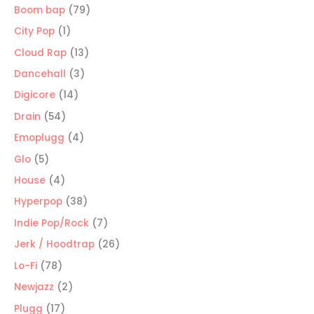
producto
79
Boom bap
79
productos
1
City Pop
1
producto
13
Cloud Rap
13
productos
3
Dancehall
3
productos
14
Digicore
14
productos
54
Drain
54
productos
4
Emoplugg
4
productos
5
Glo
5
productos
4
House
4
productos
38
Hyperpop
38
productos
7
Indie Pop/Rock
7
productos
26
Jerk / Hoodtrap
26
productos
78
Lo-Fi
78
productos
2
Newjazz
2
productos
17
Plugg
17