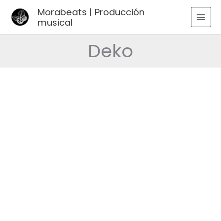
Ir
Morabeats | Producción
al
musical
MAI
contenido
MEN
Deko