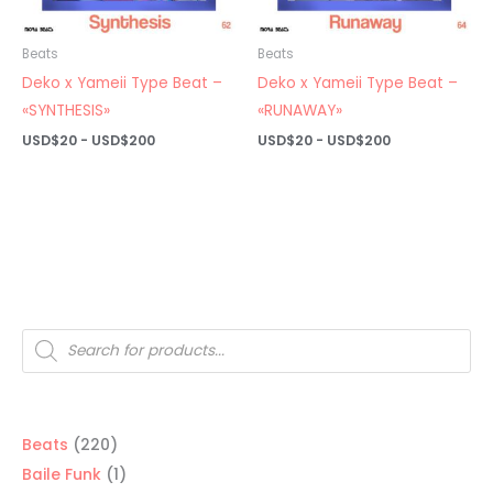
Beats
Beats
Deko x Yameii Type Beat –
Deko x Yameii Type Beat –
«SYNTHESIS»
«RUNAWAY»
Rango
Rango
USD$
20
-
USD$
200
USD$
20
-
USD$
200
de
de
precios:
precios:
desde
desde
USD$20
USD$20
hasta
hasta
USD$200
USD$200
Búsqueda
de
productos
220
Beats
220
productos
1
Baile Funk
1