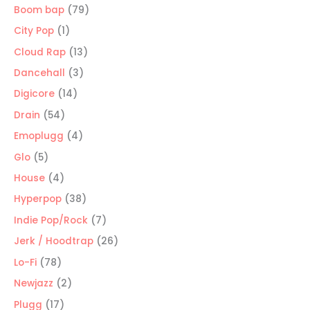
producto
79
Boom bap
79
productos
1
City Pop
1
producto
13
Cloud Rap
13
productos
3
Dancehall
3
productos
14
Digicore
14
productos
54
Drain
54
productos
4
Emoplugg
4
productos
5
Glo
5
productos
4
House
4
productos
38
Hyperpop
38
productos
7
Indie Pop/Rock
7
productos
26
Jerk / Hoodtrap
26
productos
78
Lo-Fi
78
productos
2
Newjazz
2
productos
17
Plugg
17