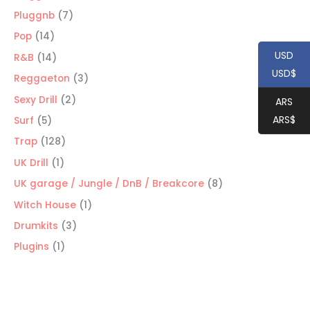
productos
7
Pluggnb
7
productos
14
Pop
14
productos
USD
14
R&B
14
USD$
productos
3
Reggaeton
3
productos
2
Sexy Drill
2
ARS
productos
ARS$
5
Surf
5
productos
128
Trap
128
productos
1
UK Drill
1
producto
8
UK garage / Jungle / DnB / Breakcore
8
productos
1
Witch House
1
producto
3
Drumkits
3
productos
1
Plugins
1
producto