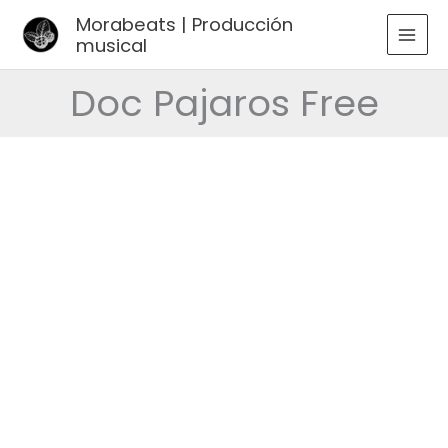
Ir
Morabeats | Producción
al
musical
MAI
contenido
MEN
Doc Pajaros Free