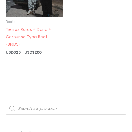
Beats
Tierras Raras + Dano +
Cerounno Type Beat –
«BIRDS»
Rango
USD$
20
-
USD$
200
de
precios:
desde
USD$20
hasta
USD$200
Búsqueda
de
productos