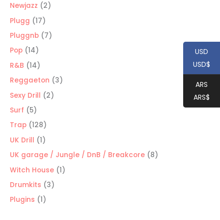
productos
2
Newjazz
2
productos
17
Plugg
17
productos
7
Pluggnb
7
productos
14
Pop
14
USD
productos
USD$
14
R&B
14
productos
3
Reggaeton
3
ARS
productos
2
Sexy Drill
2
ARS$
productos
5
Surf
5
productos
128
Trap
128
productos
1
UK Drill
1
producto
8
UK garage / Jungle / DnB / Breakcore
8
productos
1
Witch House
1
producto
3
Drumkits
3
productos
1
Plugins
1
producto