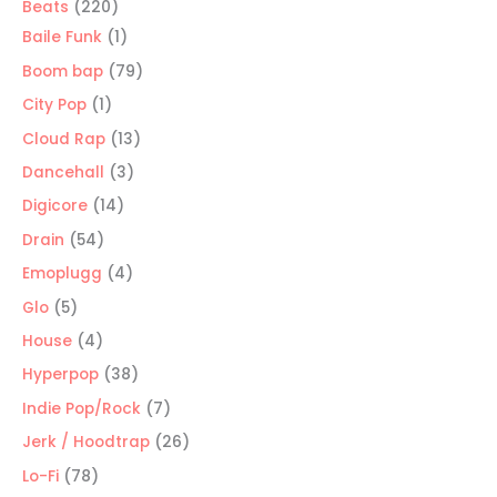
220
Beats
220
productos
1
Baile Funk
1
producto
79
Boom bap
79
productos
1
City Pop
1
producto
13
Cloud Rap
13
productos
3
Dancehall
3
productos
14
Digicore
14
productos
54
Drain
54
productos
4
Emoplugg
4
productos
5
Glo
5
productos
4
House
4
productos
38
Hyperpop
38
productos
7
Indie Pop/Rock
7
productos
26
Jerk / Hoodtrap
26
productos
78
Lo-Fi
78