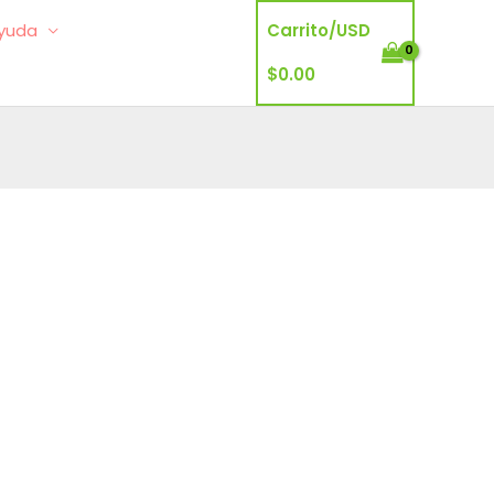
yuda
Carrito/
USD
$
0.00