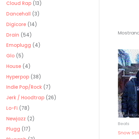
producto
13
Cloud Rap
13
productos
3
Dancehall
3
productos
14
Digicore
14
Mostrand
productos
54
Drain
54
productos
4
Emoplugg
4
productos
5
Glo
5
productos
4
House
4
productos
38
Hyperpop
38
productos
7
Indie Pop/Rock
7
productos
26
Jerk / Hoodtrap
26
productos
78
Lo-Fi
78
productos
2
Newjazz
2
Beats
productos
17
Plugg
17
Snow Str
productos