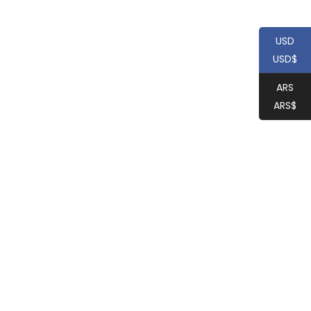
USD
USD$
ARS
ARS$