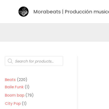
Ir
al
Morabeats | Producción music
contenido
Búsqueda
de
productos
220
Beats
220
productos
1
Baile Funk
1
producto
79
Boom bap
79
productos
1
City Pop
1