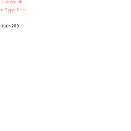
+ Fakemink
e Type Beat –
Rango
USD$
200
de
precios:
desde
USD$20
hasta
USD$200