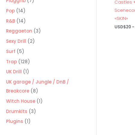
7
Pluggnb
7
Castles 
productos
Scenecor
14
Pop
14
«SKIN»
productos
14
R&B
14
USD$
20
-
productos
3
Reggaeton
3
productos
2
Sexy Drill
2
productos
5
Surf
5
productos
128
Trap
128
productos
1
UK Drill
1
producto
UK garage / Jungle / DnB /
8
Breakcore
8
productos
1
Witch House
1
producto
3
Drumkits
3
productos
1
Plugins
1
producto