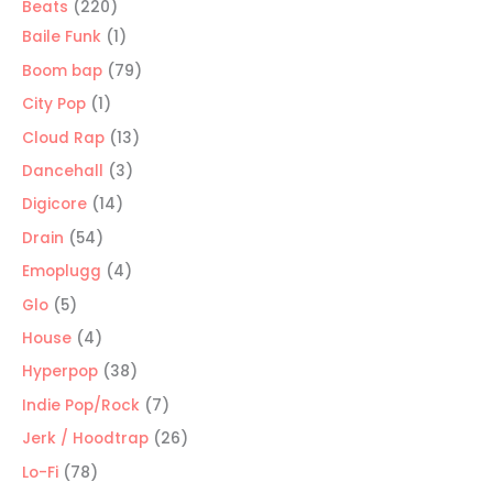
220
Beats
220
productos
1
Baile Funk
1
producto
79
Boom bap
79
productos
1
City Pop
1
producto
13
Cloud Rap
13
productos
3
Dancehall
3
productos
14
Digicore
14
productos
54
Drain
54
productos
4
Emoplugg
4
productos
5
Glo
5
productos
4
House
4
productos
38
Hyperpop
38
productos
7
Indie Pop/Rock
7
productos
26
Jerk / Hoodtrap
26
productos
78
Lo-Fi
78