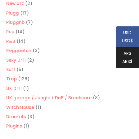
productos
2
Newjazz
2
productos
17
Plugg
17
productos
7
Pluggnb
7
productos
14
Pop
14
USD
productos
USD$
14
R&B
14
productos
3
Reggaeton
3
ARS
productos
2
Sexy Drill
2
ARS$
productos
5
Surf
5
productos
128
Trap
128
productos
1
UK Drill
1
producto
8
UK garage / Jungle / DnB / Breakcore
8
productos
1
Witch House
1
producto
3
Drumkits
3
productos
1
Plugins
1
producto