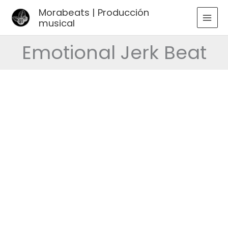
Ir
Morabeats | Producción
al
musical
MAI
contenido
MEN
Emotional Jerk Beat