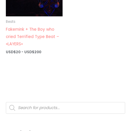
Beats
Fakemink + The Boy who
cried Terrified Type Beat –
«LAYERS»
Rango
USD$
20
-
USD$
200
de
precios:
desde
USD$20
hasta
USD$200
Búsqueda
de
productos