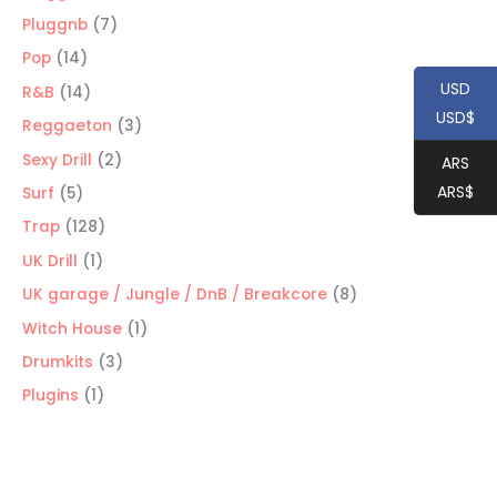
productos
7
Pluggnb
7
productos
14
Pop
14
productos
USD
14
R&B
14
USD$
productos
3
Reggaeton
3
productos
2
Sexy Drill
2
ARS
productos
ARS$
5
Surf
5
productos
128
Trap
128
productos
1
UK Drill
1
producto
8
UK garage / Jungle / DnB / Breakcore
8
productos
1
Witch House
1
producto
3
Drumkits
3
productos
1
Plugins
1
producto