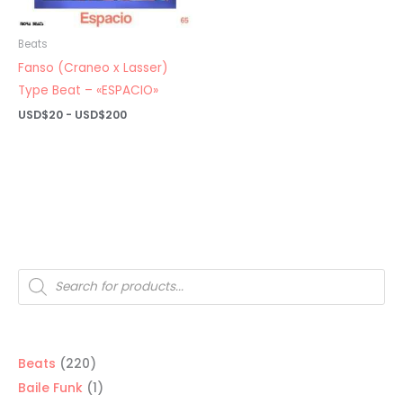
Beats
Fanso (Craneo x Lasser)
Type Beat – «ESPACIO»
Rango
USD$
20
-
USD$
200
de
precios:
desde
USD$20
hasta
USD$200
Búsqueda
de
productos
220
Beats
220
productos
1
Baile Funk
1