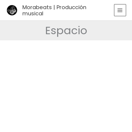
Ir
Morabeats | Producción
al
musical
MAI
contenido
MEN
Espacio