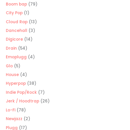
producto
79
Boom bap
79
productos
1
City Pop
1
producto
13
Cloud Rap
13
productos
3
Dancehall
3
productos
14
Digicore
14
productos
54
Drain
54
productos
4
Emoplugg
4
productos
5
Glo
5
productos
4
House
4
productos
38
Hyperpop
38
productos
7
Indie Pop/Rock
7
productos
26
Jerk / Hoodtrap
26
productos
78
Lo-Fi
78
productos
2
Newjazz
2
productos
17
Plugg
17