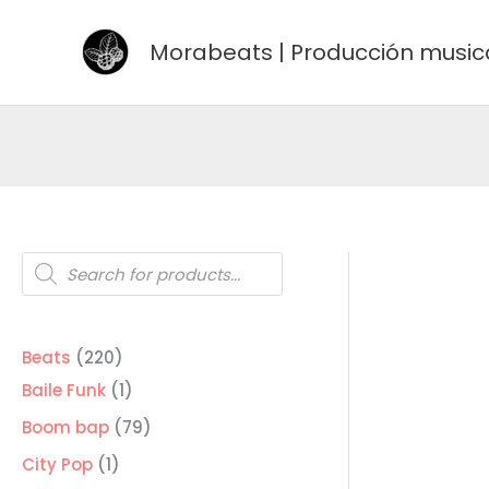
Ir
al
Morabeats | Producción music
contenido
Búsqueda
de
productos
220
Beats
220
productos
1
Baile Funk
1
producto
79
Boom bap
79
productos
1
City Pop
1