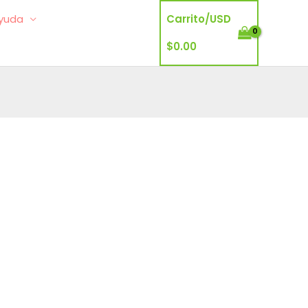
yuda
Carrito/
USD
$
0.00