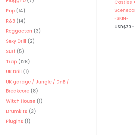
7
Pluggnb
7
Castles 
productos
Scenecor
14
Pop
14
«SKIN»
productos
14
R&B
14
USD$
20
-
productos
3
Reggaeton
3
productos
2
Sexy Drill
2
productos
5
Surf
5
productos
128
Trap
128
productos
1
UK Drill
1
producto
UK garage / Jungle / DnB /
8
Breakcore
8
productos
1
Witch House
1
producto
3
Drumkits
3
productos
1
Plugins
1
producto