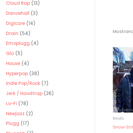
producto
13
Cloud Rap
13
productos
3
Dancehall
3
productos
14
Digicore
14
Mostrand
productos
54
Drain
54
productos
4
Emoplugg
4
productos
5
Glo
5
productos
4
House
4
productos
38
Hyperpop
38
productos
7
Indie Pop/Rock
7
productos
26
Jerk / Hoodtrap
26
productos
78
Lo-Fi
78
productos
2
Newjazz
2
Beats
productos
17
Plugg
17
Snow Str
productos