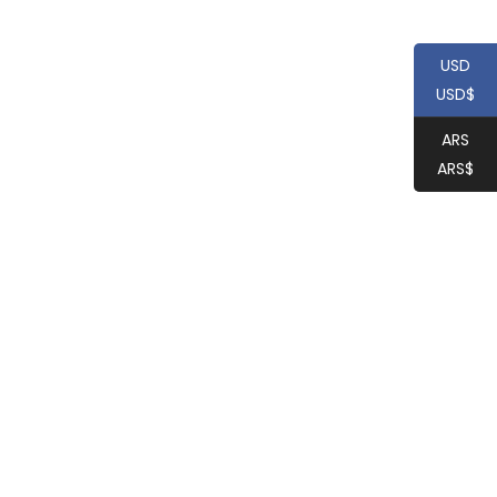
USD
USD$
ARS
ARS$