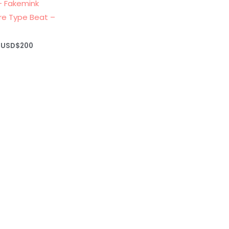
+ Fakemink
e Type Beat –
Rango
USD$
200
de
precios:
desde
USD$20
hasta
USD$200