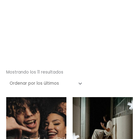
Ordenado
Mostrando los 11 resultados
por
los
últimos