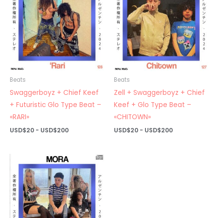
Beats
Beats
Swaggerboyz + Chief Keef
Zell + Swaggerboyz + Chief
+ Futuristic Glo Type Beat –
Keef + Glo Type Beat –
«RARI»
«CHITOWN»
Rango
Rango
USD$
20
-
USD$
200
USD$
20
-
USD$
200
de
de
precios:
precios:
desde
desde
USD$20
USD$20
hasta
hasta
USD$200
USD$200