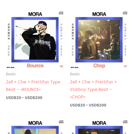
de
desde
precios:
USD$20
desde
hasta
USD$20
USD$200
hasta
USD$200
Beats
Beats
Zell + Che + Prettifun Type
Zell + Che + Prettifun +
Beat – «BOUNCE»
Starboy Type Beat –
«CHOP»
Rango
USD$
20
-
USD$
200
de
Rango
USD$
20
-
USD$
200
precios:
de
desde
precios:
USD$20
desde
hasta
USD$20
USD$200
hasta
USD$200