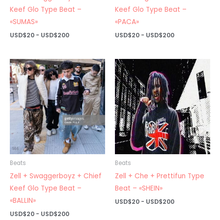
Keef Glo Type Beat –
Keef Glo Type Beat –
«SUMAS»
«PACA»
Rango
Rango
USD$
20
-
USD$
200
USD$
20
-
USD$
200
de
de
precios:
precios:
desde
desde
USD$20
USD$20
hasta
hasta
USD$200
USD$200
Beats
Beats
Zell + Swaggerboyz + Chief
Zell + Che + Prettifun Type
Keef Glo Type Beat –
Beat – «SHEIN»
«BALLIN»
Rango
USD$
20
-
USD$
200
de
Rango
USD$
20
-
USD$
200
precios: