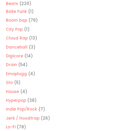
220
Beats
220
productos
1
Baile Funk
1
producto
79
Boom bap
79
productos
1
City Pop
1
producto
13
Cloud Rap
13
productos
3
Dancehall
3
productos
14
Digicore
14
productos
54
Drain
54
productos
4
Emoplugg
4
productos
5
Glo
5
productos
4
House
4
productos
38
Hyperpop
38
productos
7
Indie Pop/Rock
7
productos
26
Jerk / Hoodtrap
26
productos
78
Lo-Fi
78