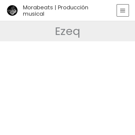
Ir
Morabeats | Producción
al
musical
MAI
contenido
MEN
Ezeq