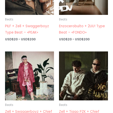
Beats
Beats
PILF + Zell + Swaggerboyz
Enzocerobulto + 2UU! Type
Type Beat – «PEAK»
Beat – «FONDO»
Rango
Rango
USD$
20
-
USD$
200
USD$
20
-
USD$
200
de
de
precios:
precios:
desde
desde
USD$20
USD$20
hasta
hasta
USD$200
USD$200
Beats
Beats
Zell + Swaggerboyz + Chief
Zell + Tiago PZK + Chief