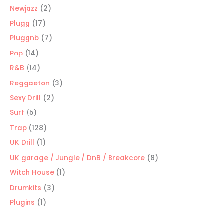
productos
2
Newjazz
2
productos
17
Plugg
17
productos
7
Pluggnb
7
productos
14
Pop
14
productos
14
R&B
14
productos
3
Reggaeton
3
productos
2
Sexy Drill
2
productos
5
Surf
5
productos
128
Trap
128
productos
1
UK Drill
1
producto
8
UK garage / Jungle / DnB / Breakcore
8
productos
1
Witch House
1
producto
3
Drumkits
3
productos
1
Plugins
1
producto