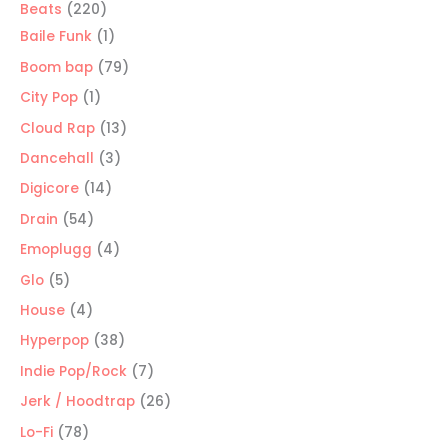
220
Beats
220
productos
1
Baile Funk
1
producto
79
Boom bap
79
productos
1
City Pop
1
producto
13
Cloud Rap
13
productos
3
Dancehall
3
productos
14
Digicore
14
productos
54
Drain
54
productos
4
Emoplugg
4
productos
5
Glo
5
productos
4
House
4
productos
38
Hyperpop
38
productos
7
Indie Pop/Rock
7
productos
26
Jerk / Hoodtrap
26
productos
78
Lo-Fi
78