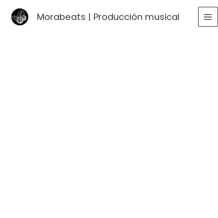
Ir
Morabeats | Producción musical
al
MA
contenido
ME