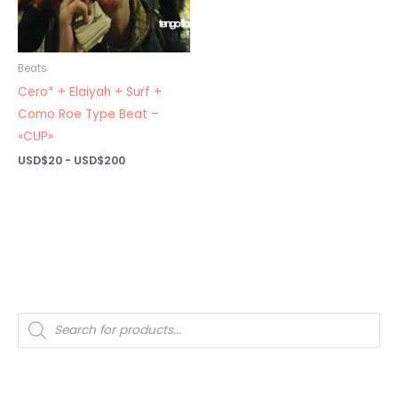
Beats
Cero* + Elaiyah + Surf +
Como Roe Type Beat –
«CUP»
Rango
USD$
20
-
USD$
200
de
precios:
desde
USD$20
hasta
USD$200
Búsqueda
de
productos