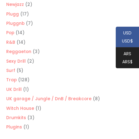
productos
2
Newjazz
2
productos
17
Plugg
17
productos
7
Pluggnb
7
productos
14
USD
Pop
14
USD$
productos
14
R&B
14
productos
3
Reggaeton
3
ARS
productos
2
Sexy Drill
2
ARS$
productos
5
Surf
5
productos
128
Trap
128
productos
1
UK Drill
1
producto
8
UK garage / Jungle / DnB / Breakcore
8
productos
1
Witch House
1
producto
3
Drumkits
3
productos
1
Plugins
1
producto