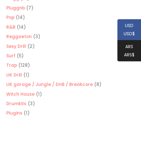
productos
7
Pluggnb
7
productos
14
Pop
14
USD
productos
14
R&B
14
USD$
productos
3
Reggaeton
3
productos
2
Sexy Drill
2
ARS
productos
ARS$
5
Surf
5
productos
128
Trap
128
productos
1
UK Drill
1
producto
8
UK garage / Jungle / DnB / Breakcore
8
productos
1
Witch House
1
producto
3
Drumkits
3
productos
1
Plugins
1
producto