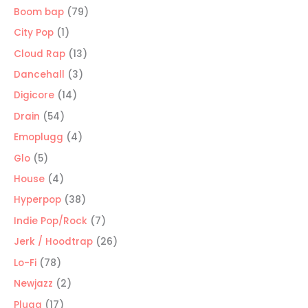
producto
79
Boom bap
79
productos
1
City Pop
1
producto
13
Cloud Rap
13
productos
3
Dancehall
3
productos
14
Digicore
14
productos
54
Drain
54
productos
4
Emoplugg
4
productos
5
Glo
5
productos
4
House
4
productos
38
Hyperpop
38
productos
7
Indie Pop/Rock
7
productos
26
Jerk / Hoodtrap
26
productos
78
Lo-Fi
78
productos
2
Newjazz
2
productos
17
Plugg
17