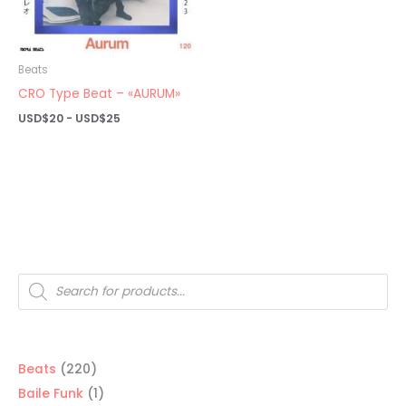
Beats
CRO Type Beat – «AURUM»
Rango
USD$
20
-
USD$
25
de
precios:
desde
USD$20
hasta
USD$25
Búsqueda
de
productos
220
Beats
220
productos
1
Baile Funk
1