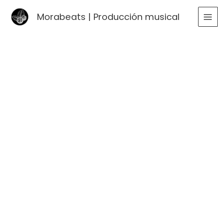
Ir
Morabeats | Producción musical
al
MA
contenido
ME