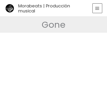
Ir
Morabeats | Producción
al
musical
MAI
contenido
MEN
Gone