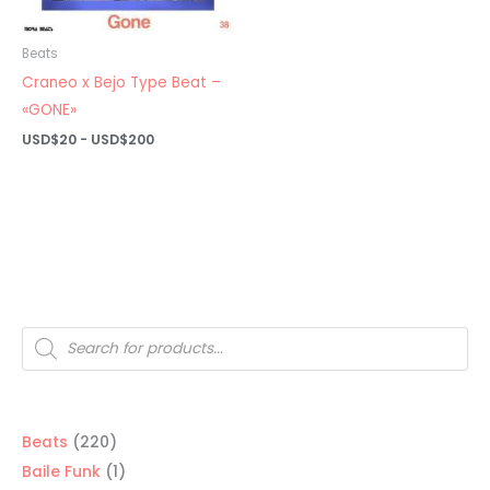
Beats
Craneo x Bejo Type Beat –
«GONE»
Rango
USD$
20
-
USD$
200
de
precios:
desde
USD$20
hasta
USD$200
Búsqueda
de
productos
220
Beats
220
productos
1
Baile Funk
1