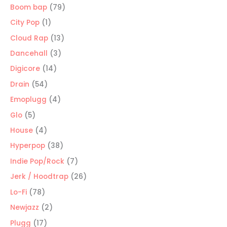
producto
79
Boom bap
79
productos
1
City Pop
1
producto
13
Cloud Rap
13
productos
3
Dancehall
3
productos
14
Digicore
14
productos
54
Drain
54
productos
4
Emoplugg
4
productos
5
Glo
5
productos
4
House
4
productos
38
Hyperpop
38
productos
7
Indie Pop/Rock
7
productos
26
Jerk / Hoodtrap
26
productos
78
Lo-Fi
78
productos
2
Newjazz
2
productos
17
Plugg
17