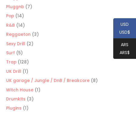
productos
7
Pluggnb
7
productos
14
Pop
14
productos
USD
14
R&B
14
USD$
productos
3
Reggaeton
3
productos
2
Sexy Drill
2
ARS
productos
ARS$
5
Surf
5
productos
128
Trap
128
productos
1
UK Drill
1
producto
8
UK garage / Jungle / DnB / Breakcore
8
productos
1
Witch House
1
producto
3
Drumkits
3
productos
1
Plugins
1
producto