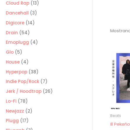
producto
13
Cloud Rap
13
productos
3
Dancehall
3
productos
14
Digicore
14
Mostrand
productos
54
Drain
54
productos
4
Emoplugg
4
productos
5
Glo
5
productos
4
House
4
productos
38
Hyperpop
38
productos
7
Indie Pop/Rock
7
productos
26
Jerk / Hoodtrap
26
productos
78
Lo-Fi
78
productos
2
Newjazz
2
Beats
productos
17
Plugg
17
Ill Pekeñ
productos