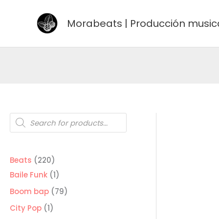
Ir
al
Morabeats | Producción music
contenido
Búsqueda
de
productos
220
Beats
220
productos
1
Baile Funk
1
producto
79
Boom bap
79
productos
1
City Pop
1