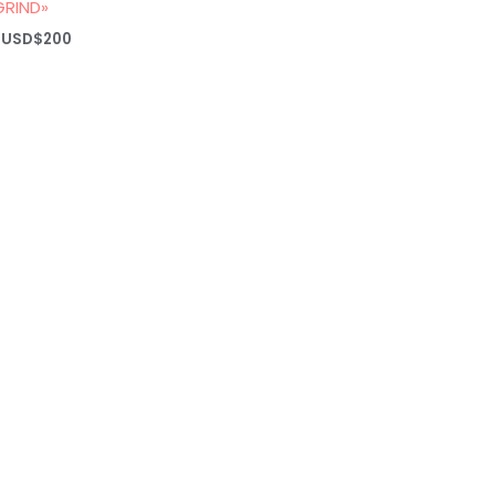
GRIND»
Rango
USD$
200
de
precios:
desde
USD$20
hasta
USD$200