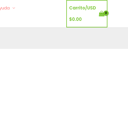
yuda
Carrito/
USD
$
0.00