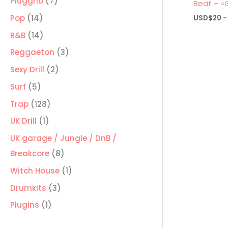
7
Pluggnb
7
Beat – «
productos
14
Pop
14
USD$
20
-
productos
14
R&B
14
productos
3
Reggaeton
3
productos
2
Sexy Drill
2
productos
5
Surf
5
productos
128
Trap
128
productos
1
UK Drill
1
producto
UK garage / Jungle / DnB /
8
Breakcore
8
productos
1
Witch House
1
producto
3
Drumkits
3
productos
1
Plugins
1
producto