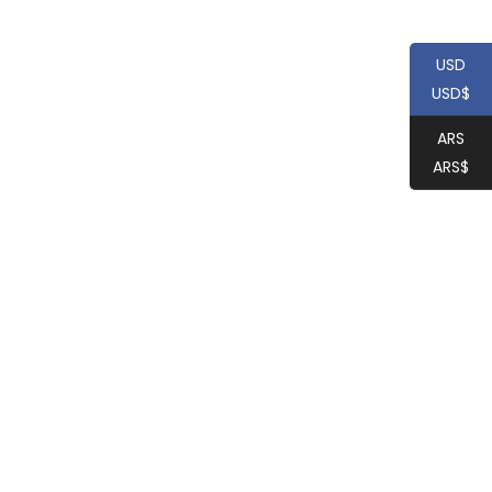
USD
USD$
ARS
ARS$