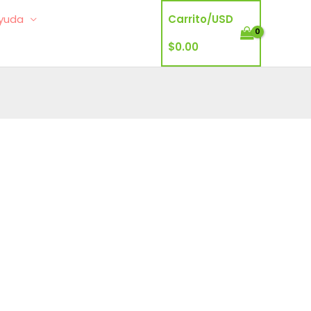
yuda
Carrito/
USD
$
0.00