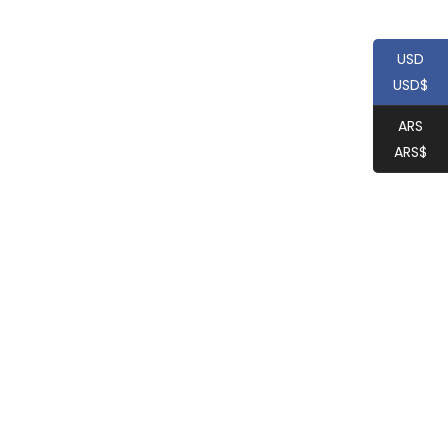
USD
USD$
ARS
ARS$