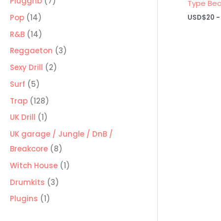
7
Pluggnb
7
Type Bea
productos
14
Pop
14
USD$
20
-
productos
14
R&B
14
productos
3
Reggaeton
3
productos
2
Sexy Drill
2
productos
5
Surf
5
productos
128
Trap
128
productos
1
UK Drill
1
producto
UK garage / Jungle / DnB /
8
Breakcore
8
productos
1
Witch House
1
producto
3
Drumkits
3
productos
1
Plugins
1
producto