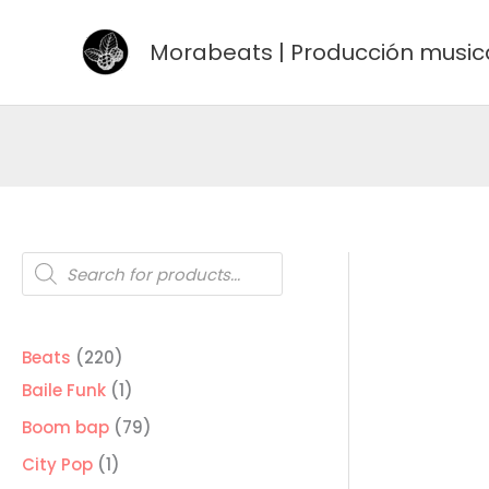
Ir
al
Morabeats | Producción music
contenido
Búsqueda
de
productos
220
Beats
220
productos
1
Baile Funk
1
producto
79
Boom bap
79
productos
1
City Pop
1