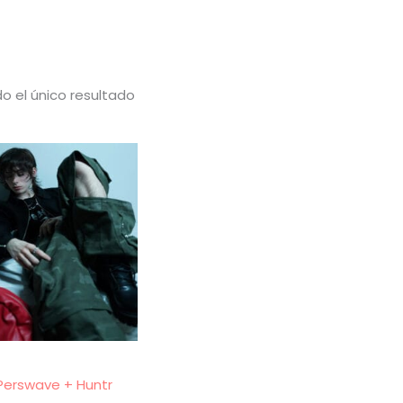
o el único resultado
Perswave + Huntr