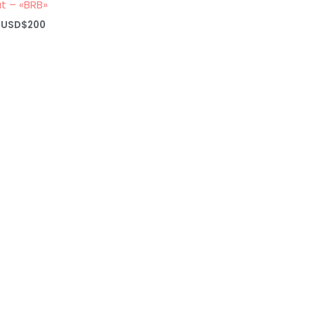
t – «BRB»
Rango
USD$
200
de
precios:
desde
USD$20
hasta
USD$200