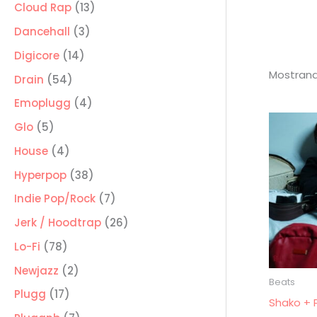
producto
13
Cloud Rap
13
productos
3
Dancehall
3
productos
14
Digicore
14
Mostrand
productos
54
Drain
54
productos
4
Emoplugg
4
productos
5
Glo
5
productos
4
House
4
productos
38
Hyperpop
38
productos
7
Indie Pop/Rock
7
productos
26
Jerk / Hoodtrap
26
productos
78
Lo-Fi
78
productos
2
Newjazz
2
Beats
productos
17
Plugg
17
Shako + 
productos