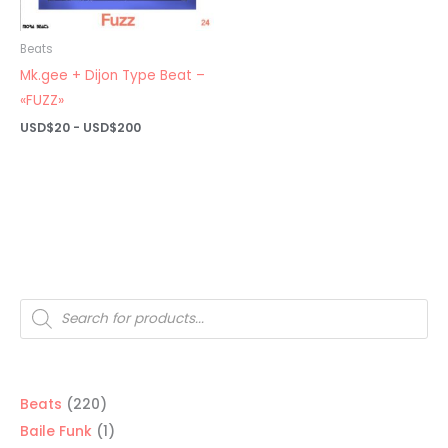
Beats
Mk.gee + Dijon Type Beat –
«FUZZ»
Rango
USD$
20
-
USD$
200
de
precios:
desde
USD$20
hasta
USD$200
Búsqueda
de
productos
220
Beats
220
productos
1
Baile Funk
1