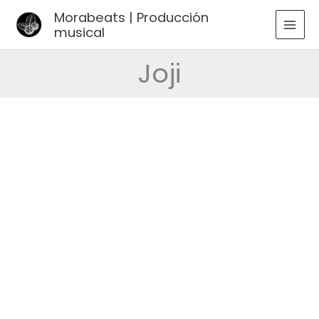
Ir
Morabeats | Producción
al
musical
MAI
contenido
MEN
Joji