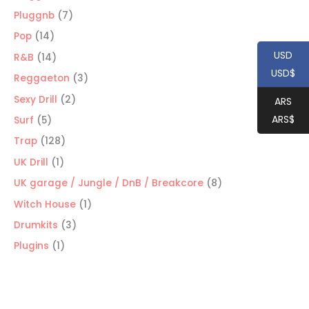
productos
7
Pluggnb
7
productos
14
Pop
14
productos
USD
14
R&B
14
USD$
productos
3
Reggaeton
3
productos
2
Sexy Drill
2
ARS
productos
ARS$
5
Surf
5
productos
128
Trap
128
productos
1
UK Drill
1
producto
8
UK garage / Jungle / DnB / Breakcore
8
productos
1
Witch House
1
producto
3
Drumkits
3
productos
1
Plugins
1
producto