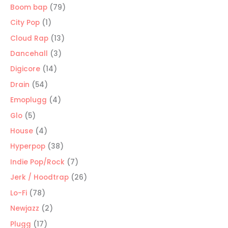
producto
79
Boom bap
79
productos
1
City Pop
1
producto
13
Cloud Rap
13
productos
3
Dancehall
3
productos
14
Digicore
14
productos
54
Drain
54
productos
4
Emoplugg
4
productos
5
Glo
5
productos
4
House
4
productos
38
Hyperpop
38
productos
7
Indie Pop/Rock
7
productos
26
Jerk / Hoodtrap
26
productos
78
Lo-Fi
78
productos
2
Newjazz
2
productos
17
Plugg
17