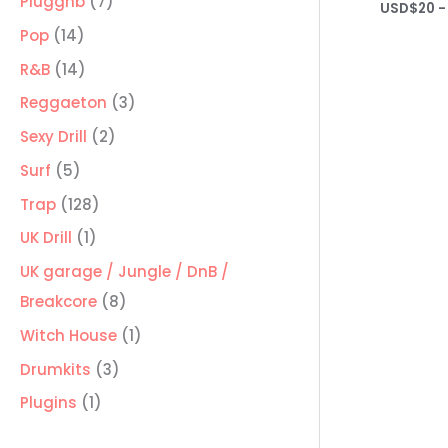
7
Pluggnb
7
USD$
20
-
productos
14
Pop
14
productos
14
R&B
14
productos
3
Reggaeton
3
productos
2
Sexy Drill
2
productos
5
Surf
5
productos
128
Trap
128
productos
1
UK Drill
1
producto
UK garage / Jungle / DnB /
8
Breakcore
8
productos
1
Witch House
1
producto
3
Drumkits
3
productos
1
Plugins
1
producto