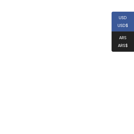
USD
USD$
ARS
ARS$