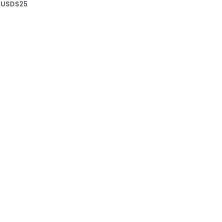
Rango
USD$
25
de
precios:
desde
USD$20
hasta
USD$25