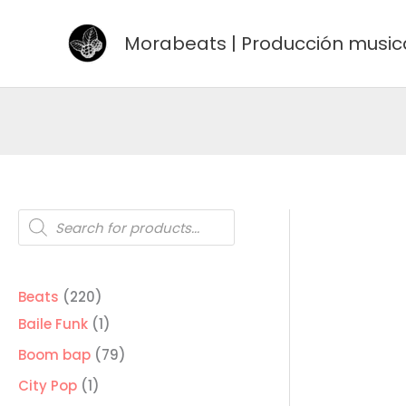
Ir
al
Morabeats | Producción music
contenido
Búsqueda
de
productos
220
Beats
220
productos
1
Baile Funk
1
producto
79
Boom bap
79
productos
1
City Pop
1