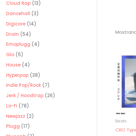
producto
13
Cloud Rap
13
productos
3
Dancehall
3
productos
14
Digicore
14
Mostrand
productos
54
Drain
54
productos
4
Emoplugg
4
productos
5
Glo
5
productos
4
House
4
productos
38
Hyperpop
38
productos
7
Indie Pop/Rock
7
productos
26
Jerk / Hoodtrap
26
productos
78
Lo-Fi
78
productos
2
Newjazz
2
Beats
productos
17
Plugg
17
CRO Typ
productos