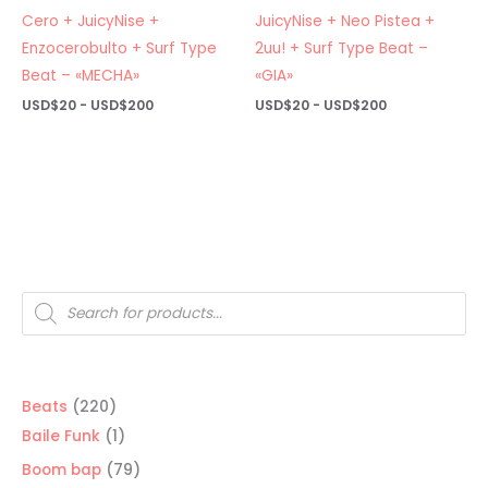
Cero + JuicyNise +
JuicyNise + Neo Pistea +
Enzocerobulto + Surf Type
2uu! + Surf Type Beat –
Beat – «MECHA»
«GIA»
Rango
Rango
USD$
20
-
USD$
200
USD$
20
-
USD$
200
de
de
precios:
precios:
desde
desde
USD$20
USD$20
hasta
hasta
USD$200
USD$200
Búsqueda
de
productos
220
Beats
220
productos
1
Baile Funk
1
producto
79
Boom bap
79