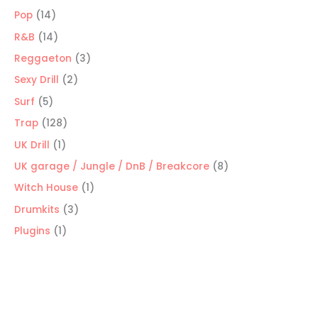
productos
14
Pop
14
productos
14
R&B
14
productos
3
Reggaeton
3
productos
2
Sexy Drill
2
productos
5
Surf
5
productos
128
Trap
128
productos
1
UK Drill
1
producto
8
UK garage / Jungle / DnB / Breakcore
8
productos
1
Witch House
1
producto
3
Drumkits
3
productos
1
Plugins
1
producto