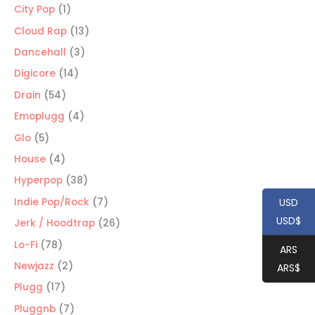
productos
1
City Pop
1
producto
13
Cloud Rap
13
productos
3
Dancehall
3
productos
14
Digicore
14
productos
54
Drain
54
productos
4
Emoplugg
4
productos
5
Glo
5
productos
4
House
4
productos
38
Hyperpop
38
productos
7
Indie Pop/Rock
7
USD
productos
USD$
26
Jerk / Hoodtrap
26
productos
78
Lo-Fi
78
ARS
productos
2
Newjazz
2
ARS$
productos
17
Plugg
17
productos
7
Pluggnb
7