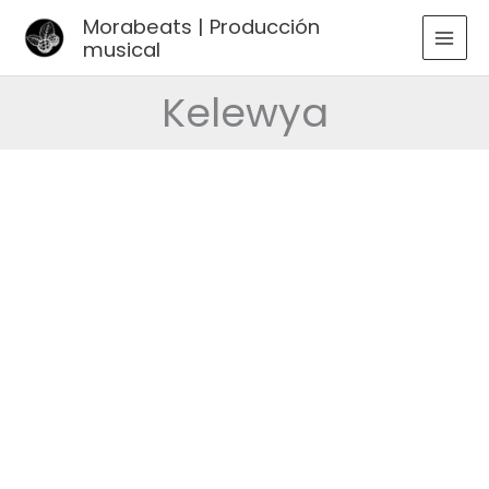
Ir
Morabeats | Producción
al
musical
MAI
contenido
MEN
Kelewya