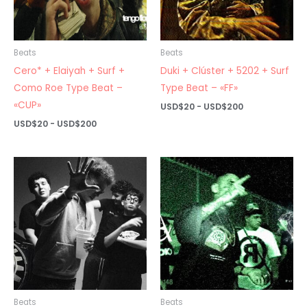
Beats
Beats
Cero* + Elaiyah + Surf +
Duki + Clúster + 5202 + Surf
Como Roe Type Beat –
Type Beat – «FF»
«CUP»
Rango
USD$
20
-
USD$
200
de
Rango
USD$
20
-
USD$
200
precios:
de
desde
precios:
USD$20
desde
hasta
USD$20
USD$200
hasta
USD$200
Beats
Beats