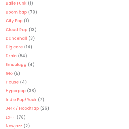
productos
1
Baile Funk
1
producto
79
Boom bap
79
productos
1
City Pop
1
producto
13
Cloud Rap
13
productos
3
Dancehall
3
productos
14
Digicore
14
productos
54
Drain
54
productos
4
Emoplugg
4
productos
5
Glo
5
productos
4
House
4
productos
38
Hyperpop
38
productos
7
Indie Pop/Rock
7
productos
26
Jerk / Hoodtrap
26
productos
78
Lo-Fi
78
productos
2
Newjazz
2