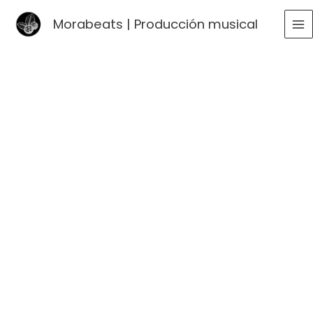
Ir
Morabeats | Producción musical
al
MA
contenido
ME