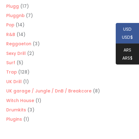
productos
17
Plugg
17
productos
7
Pluggnb
7
productos
14
Pop
14
USD
productos
14
R&B
14
USD$
productos
3
Reggaeton
3
ARS
productos
2
Sexy Drill
2
ARS$
productos
5
Surf
5
productos
128
Trap
128
productos
1
UK Drill
1
producto
8
UK garage / Jungle / DnB / Breakcore
8
productos
1
Witch House
1
producto
3
Drumkits
3
productos
1
Plugins
1
producto