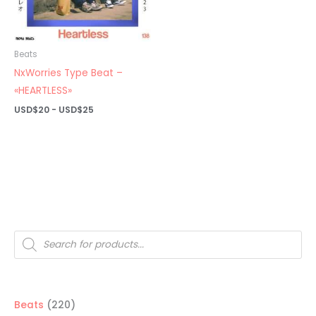
Beats
NxWorries Type Beat –
«HEARTLESS»
Rango
USD$
20
-
USD$
25
de
precios:
desde
USD$20
hasta
USD$25
Búsqueda
de
productos
220
Beats
220