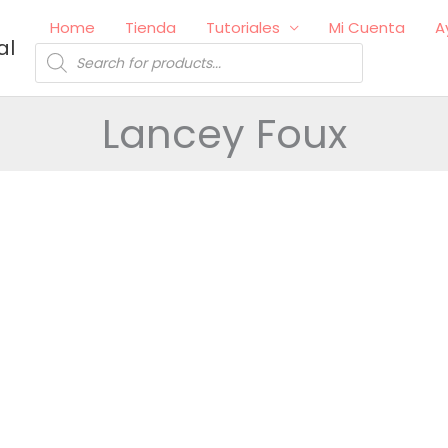
Home
Tienda
Tutoriales
Mi Cuenta
A
al
Búsqueda
de
productos
Lancey Foux