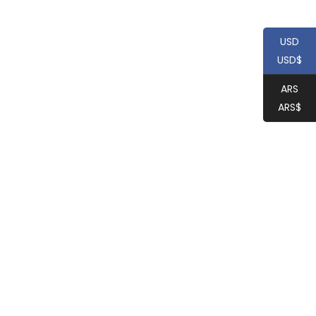
USD
USD$
ARS
ARS$