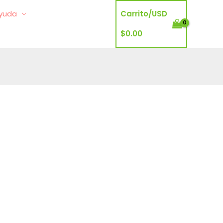
yuda
Carrito/
USD
$
0.00