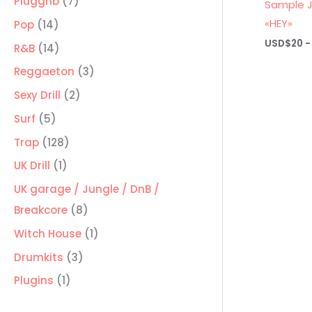
7
Pluggnb
7
Sample J
productos
«HEY»
14
Pop
14
USD$
20
-
productos
14
R&B
14
productos
3
Reggaeton
3
productos
2
Sexy Drill
2
productos
5
Surf
5
productos
128
Trap
128
productos
1
UK Drill
1
producto
UK garage / Jungle / DnB /
8
Breakcore
8
productos
1
Witch House
1
producto
3
Drumkits
3
productos
1
Plugins
1
producto