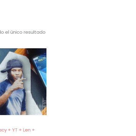
o el único resultado
acy + YT + Len +