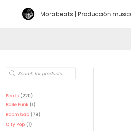
Ir
al
Morabeats | Producción music
contenido
Búsqueda
de
productos
220
Beats
220
productos
1
Baile Funk
1
producto
79
Boom bap
79
productos
1
City Pop
1