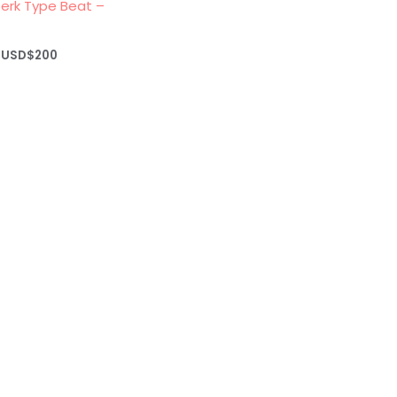
erk Type Beat –
Rango
USD$
200
de
precios:
desde
USD$20
hasta
USD$200