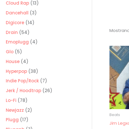
producto
13
Cloud Rap
13
productos
3
Dancehall
3
productos
14
Digicore
14
Mostrand
productos
54
Drain
54
productos
4
Emoplugg
4
productos
5
Glo
5
productos
4
House
4
productos
38
Hyperpop
38
productos
7
Indie Pop/Rock
7
productos
26
Jerk / Hoodtrap
26
productos
78
Lo-Fi
78
productos
2
Newjazz
2
Beats
productos
17
Plugg
17
Jim Legx
productos