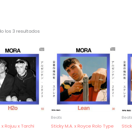
Ordenado
o los 3 resultados
por
los
últimos
Beats
Beat
 x Rojuu x Tarchi
Sticky M.A. x Royce Rolo Type
Stic