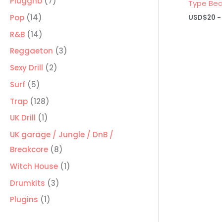
7
Pluggnb
7
Type Bea
productos
14
Pop
14
USD$
20
-
productos
14
R&B
14
productos
3
Reggaeton
3
productos
2
Sexy Drill
2
productos
5
Surf
5
productos
128
Trap
128
productos
1
UK Drill
1
producto
UK garage / Jungle / DnB /
8
Breakcore
8
productos
1
Witch House
1
producto
3
Drumkits
3
productos
1
Plugins
1
producto