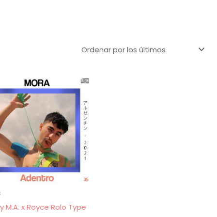
s
ky M.A. x Royce Rolo Type