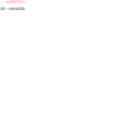
 – «ADENTRO»
Rango
$
20
-
USD$
200
de
precios:
desde
USD$20
hasta
USD$200