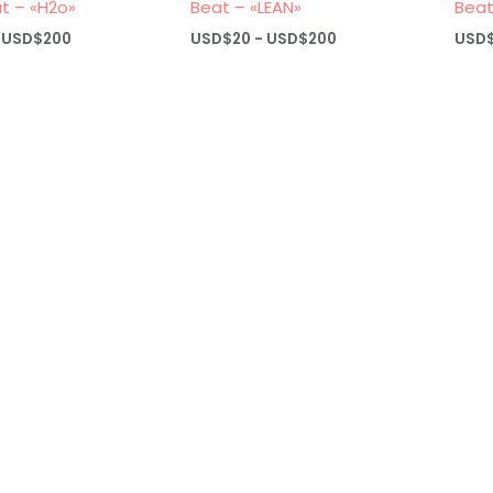
t – «H2o»
Beat – «LEAN»
Beat
Rango
Rango
USD$
200
USD$
20
-
USD$
200
USD
de
de
precios:
precios:
desde
desde
USD$20
USD$20
hasta
hasta
USD$200
USD$200