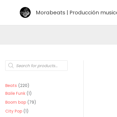
Ir
al
Morabeats | Producción music
contenido
Búsqueda
de
productos
220
Beats
220
productos
1
Baile Funk
1
producto
79
Boom bap
79
productos
1
City Pop
1