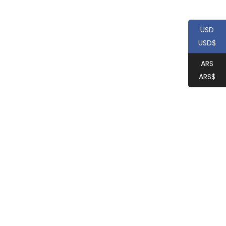
USD
USD$
ARS
ARS$