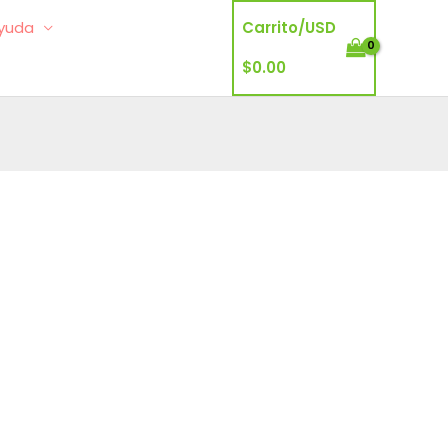
yuda
Carrito/
USD
$
0.00