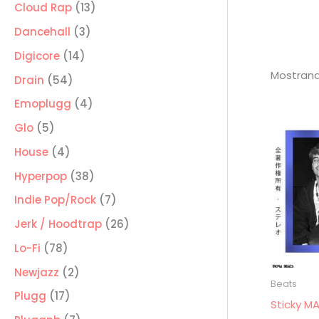
producto
13
Cloud Rap
13
productos
3
Dancehall
3
productos
14
Digicore
14
Mostrand
productos
54
Drain
54
productos
4
Emoplugg
4
productos
5
Glo
5
productos
4
House
4
productos
38
Hyperpop
38
productos
7
Indie Pop/Rock
7
productos
26
Jerk / Hoodtrap
26
productos
78
Lo-Fi
78
productos
2
Newjazz
2
Beats
productos
17
Plugg
17
Sticky MA
productos