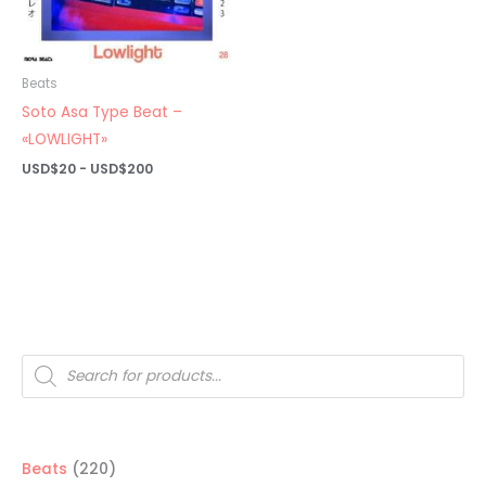
Beats
Soto Asa Type Beat –
«LOWLIGHT»
Rango
USD$
20
-
USD$
200
de
precios:
desde
USD$20
hasta
USD$200
Búsqueda
de
productos
220
Beats
220