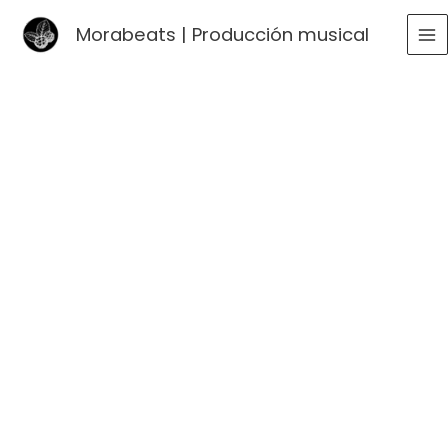
Ir
Morabeats | Producción musical
al
MA
contenido
ME