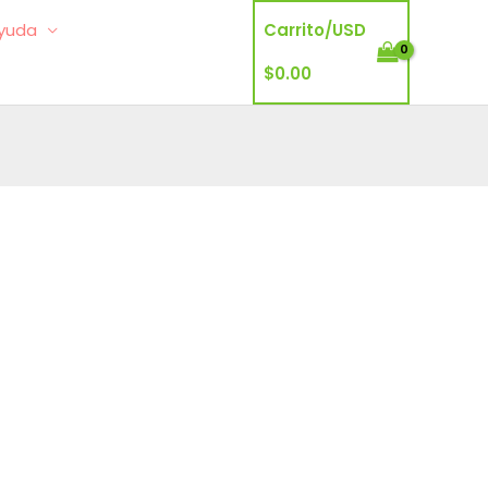
yuda
Carrito/
USD
$
0.00