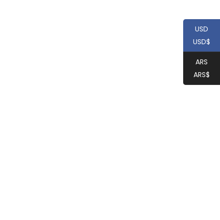
USD
USD$
ARS
ARS$