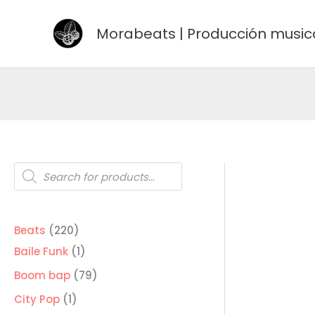
Ir
al
Morabeats | Producción music
contenido
Búsqueda
de
productos
220
Beats
220
productos
1
Baile Funk
1
producto
79
Boom bap
79
productos
1
City Pop
1