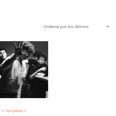
s
 + JuicyNise +