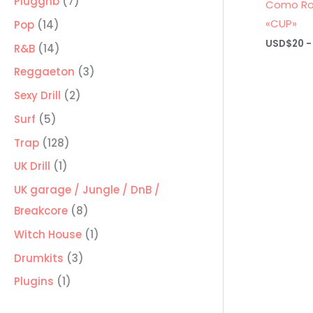
7
Pluggnb
7
Como Ro
productos
«CUP»
14
Pop
14
USD$
20
-
productos
14
R&B
14
productos
3
Reggaeton
3
productos
2
Sexy Drill
2
productos
5
Surf
5
productos
128
Trap
128
productos
1
UK Drill
1
producto
UK garage / Jungle / DnB /
8
Breakcore
8
productos
1
Witch House
1
producto
3
Drumkits
3
productos
1
Plugins
1
producto