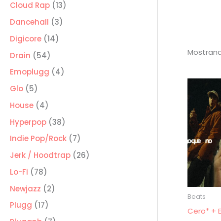
producto
13
Cloud Rap
13
productos
3
Dancehall
3
productos
14
Digicore
14
Mostrand
productos
54
Drain
54
productos
4
Emoplugg
4
productos
5
Glo
5
productos
4
House
4
productos
38
Hyperpop
38
productos
7
Indie Pop/Rock
7
productos
26
Jerk / Hoodtrap
26
productos
78
Lo-Fi
78
productos
2
Newjazz
2
Beats
productos
17
Plugg
17
Cero* + E
productos