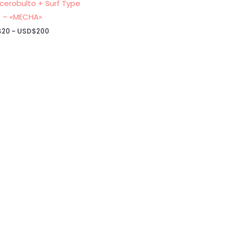
cerobulto + Surf Type
 – «MECHA»
Rango
$
20
-
USD$
200
de
precios:
desde
USD$20
hasta
USD$200