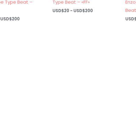
e Type Beat –
Type Beat – «FF»
Enzo
Beat
Rango
USD$
20
-
USD$
200
de
Rango
USD$
200
USD
precios:
de
desde
precios:
USD$20
desde
hasta
USD$20
USD$200
hasta
USD$200