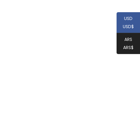
USD
USD$
ARS
ARS$