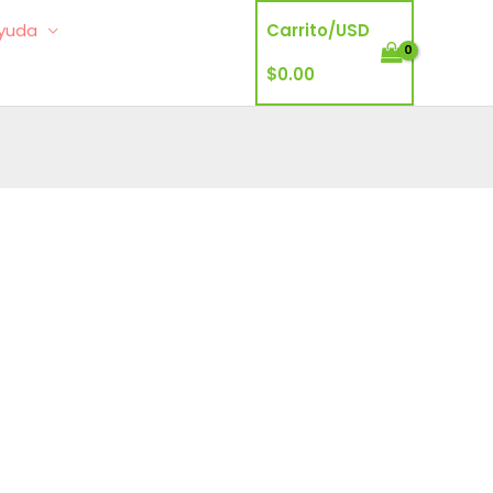
yuda
Carrito/
USD
$
0.00