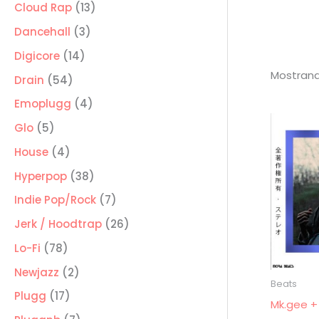
producto
13
Cloud Rap
13
productos
3
Dancehall
3
productos
14
Digicore
14
Mostrand
productos
54
Drain
54
productos
4
Emoplugg
4
productos
5
Glo
5
productos
4
House
4
productos
38
Hyperpop
38
productos
7
Indie Pop/Rock
7
productos
26
Jerk / Hoodtrap
26
productos
78
Lo-Fi
78
productos
2
Newjazz
2
Beats
productos
17
Plugg
17
Mk.gee +
productos