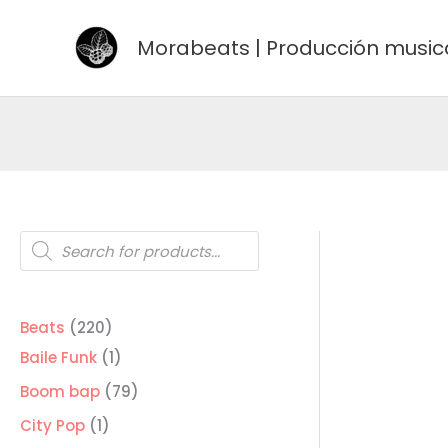
Ir
al
Morabeats | Producción music
contenido
Búsqueda
de
productos
220
Beats
220
productos
1
Baile Funk
1
producto
79
Boom bap
79
productos
1
City Pop
1