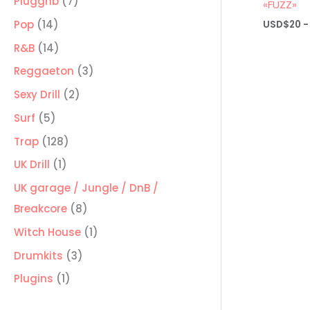
7
Pluggnb
7
«FUZZ»
productos
14
Pop
14
USD$
20
-
productos
14
R&B
14
productos
3
Reggaeton
3
productos
2
Sexy Drill
2
productos
5
Surf
5
productos
128
Trap
128
productos
1
UK Drill
1
producto
UK garage / Jungle / DnB /
8
Breakcore
8
productos
1
Witch House
1
producto
3
Drumkits
3
productos
1
Plugins
1
producto