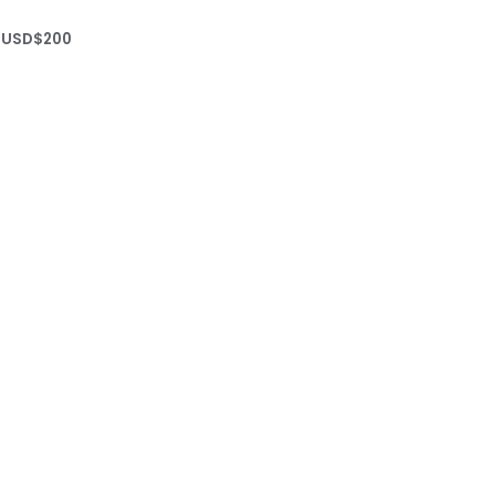
Rango
USD$
200
de
precios:
desde
USD$20
hasta
USD$200