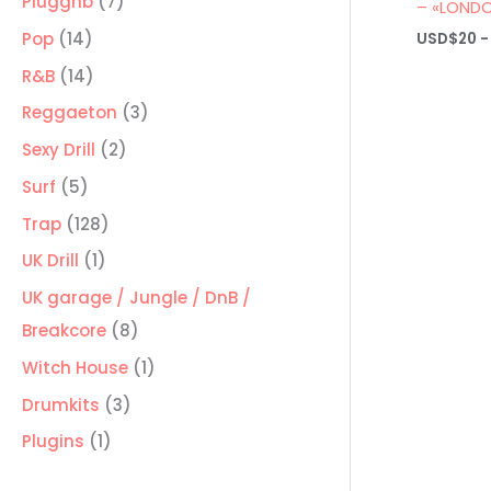
7
Pluggnb
7
– «LOND
productos
14
Pop
14
USD$
20
-
productos
14
R&B
14
productos
3
Reggaeton
3
productos
2
Sexy Drill
2
productos
5
Surf
5
productos
128
Trap
128
productos
1
UK Drill
1
producto
UK garage / Jungle / DnB /
8
Breakcore
8
productos
1
Witch House
1
producto
3
Drumkits
3
productos
1
Plugins
1
producto