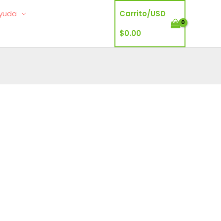
yuda
Carrito/
USD
$
0.00