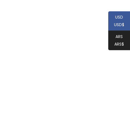
USD
USD$
ARS
ARS$