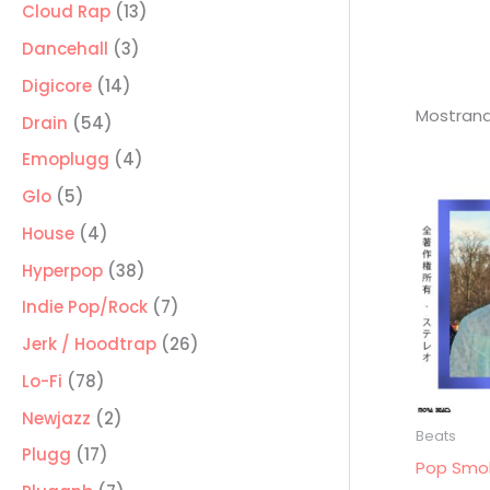
producto
13
Cloud Rap
13
productos
3
Dancehall
3
productos
14
Digicore
14
Mostrand
productos
54
Drain
54
productos
4
Emoplugg
4
productos
5
Glo
5
productos
4
House
4
productos
38
Hyperpop
38
productos
7
Indie Pop/Rock
7
productos
26
Jerk / Hoodtrap
26
productos
78
Lo-Fi
78
productos
2
Newjazz
2
Beats
productos
17
Plugg
17
Pop Smok
productos