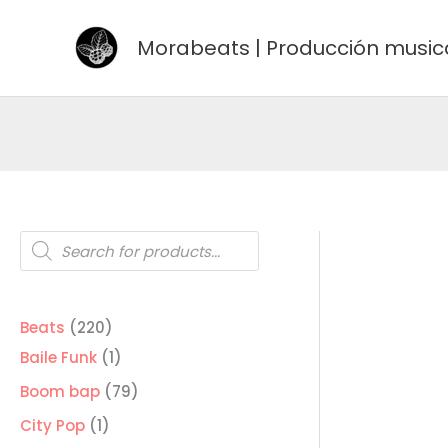
Ir
al
Morabeats | Producción music
contenido
Búsqueda
de
productos
220
Beats
220
productos
1
Baile Funk
1
producto
79
Boom bap
79
productos
1
City Pop
1