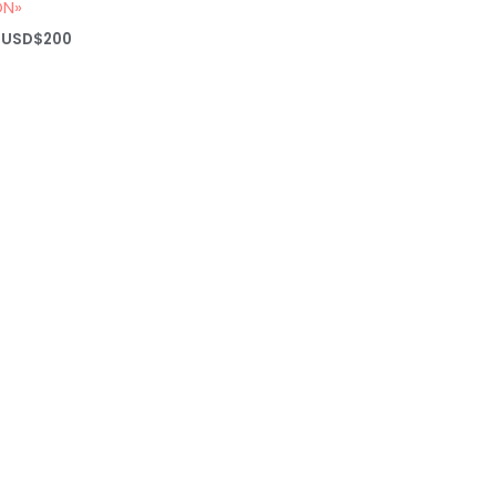
ON»
Rango
USD$
200
de
precios:
desde
USD$20
hasta
USD$200