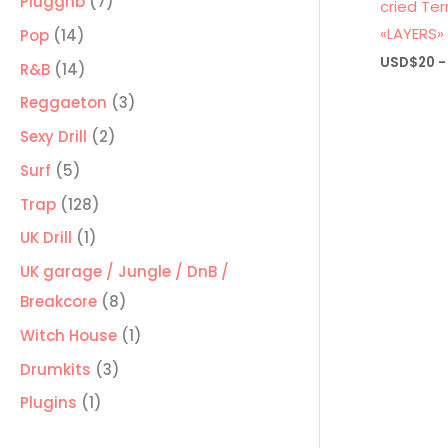
7
Pluggnb
7
cried Ter
productos
«LAYERS»
14
Pop
14
USD$
20
-
productos
14
R&B
14
productos
3
Reggaeton
3
productos
2
Sexy Drill
2
productos
5
Surf
5
productos
128
Trap
128
productos
1
UK Drill
1
producto
UK garage / Jungle / DnB /
8
Breakcore
8
productos
1
Witch House
1
producto
3
Drumkits
3
productos
1
Plugins
1
producto