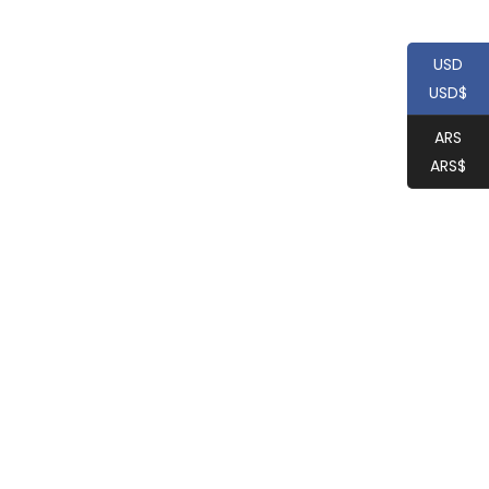
USD
USD$
ARS
ARS$