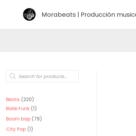
Ir
al
Morabeats | Producción music
contenido
Búsqueda
de
productos
220
Beats
220
productos
1
Baile Funk
1
producto
79
Boom bap
79
productos
1
City Pop
1