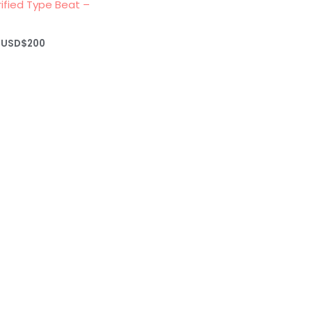
rified Type Beat –
Rango
USD$
200
de
precios:
desde
USD$20
hasta
USD$200