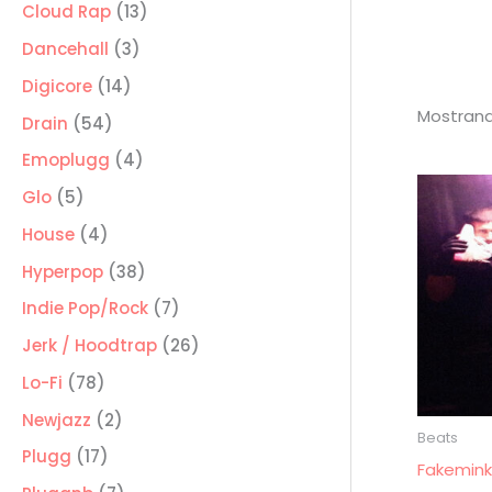
producto
13
Cloud Rap
13
productos
3
Dancehall
3
productos
14
Digicore
14
Mostrand
productos
54
Drain
54
productos
4
Emoplugg
4
productos
5
Glo
5
productos
4
House
4
productos
38
Hyperpop
38
productos
7
Indie Pop/Rock
7
productos
26
Jerk / Hoodtrap
26
productos
78
Lo-Fi
78
productos
2
Newjazz
2
Beats
productos
17
Plugg
17
Fakemink
productos