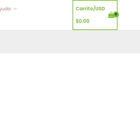
yuda
Carrito/
USD
$
0.00