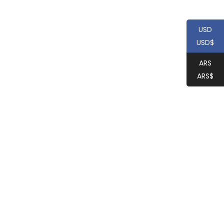
USD
USD$
ARS
ARS$