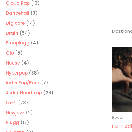
producto
13
Cloud Rap
13
productos
3
Dancehall
3
productos
14
Digicore
14
Mostrand
productos
54
Drain
54
productos
4
Emoplugg
4
productos
5
Glo
5
productos
4
House
4
productos
38
Hyperpop
38
productos
7
Indie Pop/Rock
7
productos
26
Jerk / Hoodtrap
26
productos
78
Lo-Fi
78
productos
2
Newjazz
2
Beats
productos
17
Plugg
17
PILF + Ze
productos