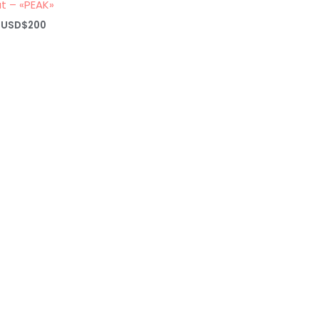
t – «PEAK»
Rango
USD$
200
de
precios:
desde
USD$20
hasta
USD$200