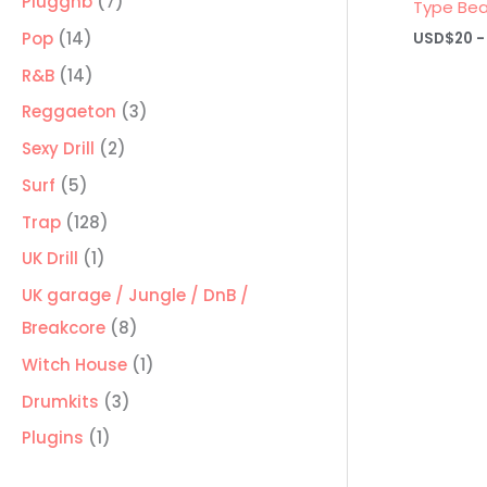
7
Pluggnb
7
Type Bea
productos
14
Pop
14
USD$
20
-
productos
14
R&B
14
productos
3
Reggaeton
3
productos
2
Sexy Drill
2
productos
5
Surf
5
productos
128
Trap
128
productos
1
UK Drill
1
producto
UK garage / Jungle / DnB /
8
Breakcore
8
productos
1
Witch House
1
producto
3
Drumkits
3
productos
1
Plugins
1
producto