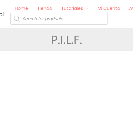
Home
Tienda
Tutoriales
Mi Cuenta
A
al
Búsqueda
de
productos
P.I.L.F.