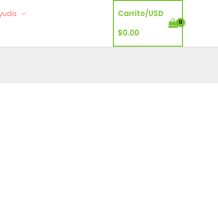
yuda
Carrito/
USD
$
0.00