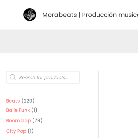
Ir
al
Morabeats | Producción music
contenido
Búsqueda
de
productos
220
Beats
220
productos
1
Baile Funk
1
producto
79
Boom bap
79
productos
1
City Pop
1