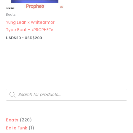
Beats
Yung Lean x Whitearmor
Type Beat – «PROPHET»
Rango
USD$
20
-
USD$
200
de
precios:
desde
USD$20
hasta
USD$200
Búsqueda
de
productos
220
Beats
220
productos
1
Baile Funk
1