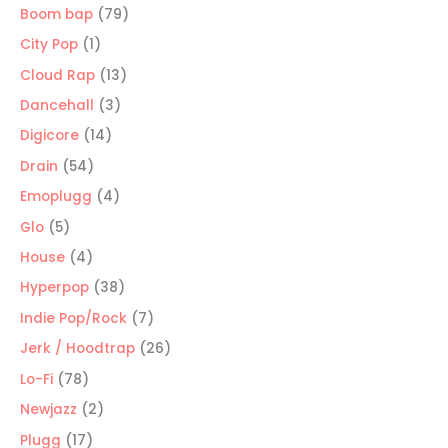
producto
79
Boom bap
79
productos
1
City Pop
1
producto
13
Cloud Rap
13
productos
3
Dancehall
3
productos
14
Digicore
14
productos
54
Drain
54
productos
4
Emoplugg
4
productos
5
Glo
5
productos
4
House
4
productos
38
Hyperpop
38
productos
7
Indie Pop/Rock
7
productos
26
Jerk / Hoodtrap
26
productos
78
Lo-Fi
78
productos
2
Newjazz
2
productos
17
Plugg
17