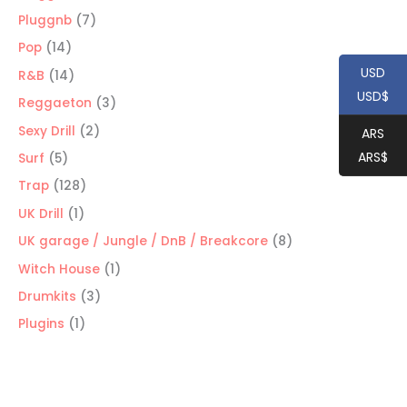
productos
7
Pluggnb
7
productos
14
Pop
14
productos
USD
14
R&B
14
USD$
productos
3
Reggaeton
3
productos
2
Sexy Drill
2
ARS
productos
ARS$
5
Surf
5
productos
128
Trap
128
productos
1
UK Drill
1
producto
8
UK garage / Jungle / DnB / Breakcore
8
productos
1
Witch House
1
producto
3
Drumkits
3
productos
1
Plugins
1
producto