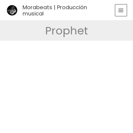
Ir
Morabeats | Producción
al
musical
MAI
contenido
MEN
Prophet