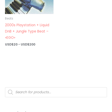
Beats
2000s Playstation + Liquid
DnB + Jungle Type Beat –
«EGO»
Rango
USD$
20
-
USD$
200
de
precios:
desde
USD$20
hasta
USD$200
Búsqueda
de
productos