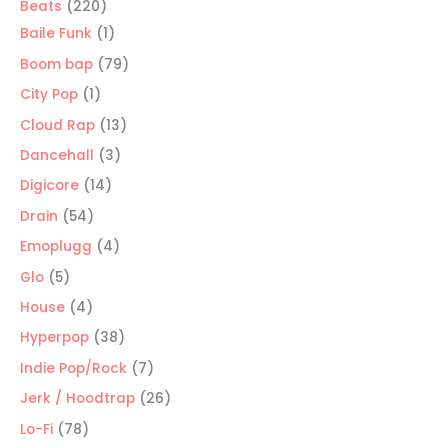
220
Beats
220
productos
1
Baile Funk
1
producto
79
Boom bap
79
productos
1
City Pop
1
producto
13
Cloud Rap
13
productos
3
Dancehall
3
productos
14
Digicore
14
productos
54
Drain
54
productos
4
Emoplugg
4
productos
5
Glo
5
productos
4
House
4
productos
38
Hyperpop
38
productos
7
Indie Pop/Rock
7
productos
26
Jerk / Hoodtrap
26
productos
78
Lo-Fi
78