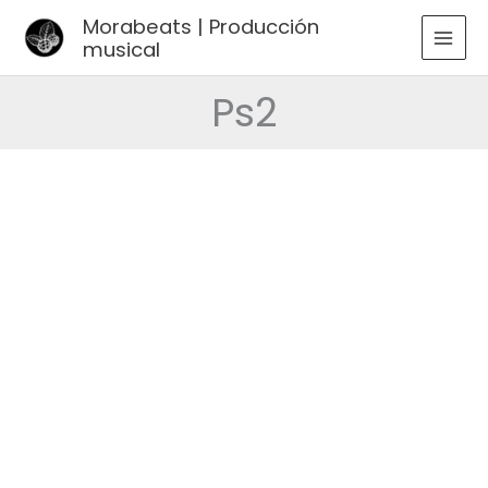
Ir
Morabeats | Producción
al
musical
MAI
contenido
MEN
Ps2