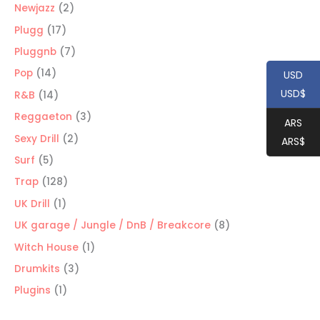
productos
2
Newjazz
2
productos
17
Plugg
17
productos
7
Pluggnb
7
productos
14
Pop
14
USD
productos
USD$
14
R&B
14
productos
3
Reggaeton
3
ARS
productos
2
Sexy Drill
2
ARS$
productos
5
Surf
5
productos
128
Trap
128
productos
1
UK Drill
1
producto
8
UK garage / Jungle / DnB / Breakcore
8
productos
1
Witch House
1
producto
3
Drumkits
3
productos
1
Plugins
1
producto