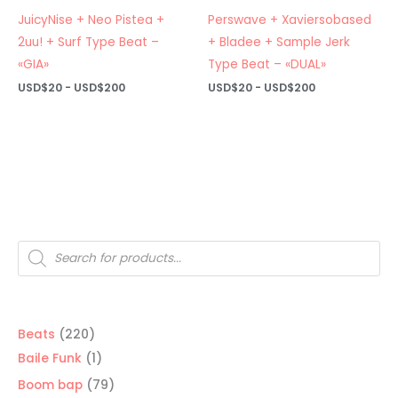
JuicyNise + Neo Pistea +
Perswave + Xaviersobased
2uu! + Surf Type Beat –
+ Bladee + Sample Jerk
«GIA»
Type Beat – «DUAL»
Rango
Rango
USD$
20
-
USD$
200
USD$
20
-
USD$
200
de
de
precios:
precios:
desde
desde
USD$20
USD$20
hasta
hasta
USD$200
USD$200
Búsqueda
de
productos
220
Beats
220
productos
1
Baile Funk
1
producto
79
Boom bap
79