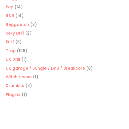
productos
14
Pop
14
productos
14
R&B
14
productos
3
Reggaeton
3
productos
2
Sexy Drill
2
productos
5
Surf
5
productos
128
Trap
128
productos
1
UK Drill
1
producto
8
UK garage / Jungle / DnB / Breakcore
8
productos
1
Witch House
1
producto
3
Drumkits
3
productos
1
Plugins
1
producto