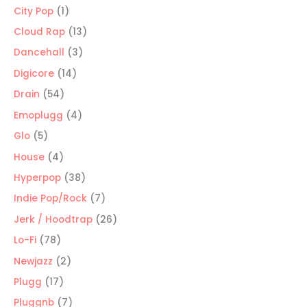
productos
1
City Pop
1
producto
13
Cloud Rap
13
productos
3
Dancehall
3
productos
14
Digicore
14
productos
54
Drain
54
productos
4
Emoplugg
4
productos
5
Glo
5
productos
4
House
4
productos
38
Hyperpop
38
productos
7
Indie Pop/Rock
7
productos
26
Jerk / Hoodtrap
26
productos
78
Lo-Fi
78
productos
2
Newjazz
2
productos
17
Plugg
17
productos
7
Pluggnb
7