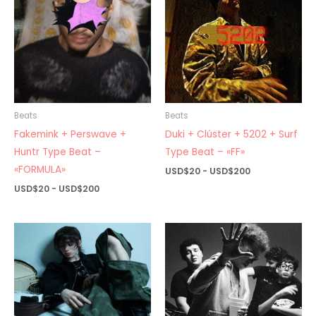
Beats
Beats
Fakemink + Perswave +
Duki + Clúster + 5202 + Surf
Huntr Type Beat –
Type Beat – «FF»
«FORMULA»
Rango
USD$
20
-
USD$
200
de
Rango
USD$
20
-
USD$
200
precios:
de
desde
precios:
USD$20
desde
hasta
USD$20
USD$200
hasta
USD$200