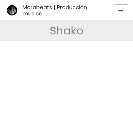
Ir
Morabeats | Producción
al
musical
MAI
contenido
MEN
Shako