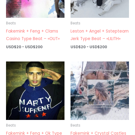
Beats
Beats
Fakemink + Feng + Clams
Leston + Angel + Sstepteam
Casino Type Beat – «OUT»
Jerk Type Beat – «LILITH»
Rango
Rango
USD$
20
-
USD$
200
USD$
20
-
USD$
200
de
de
precios:
precios:
desde
desde
USD$20
USD$20
hasta
hasta
USD$200
USD$200
Beats
Beats
Fakemink + Feng + Ok Type
Fakemink + Crystal Castles