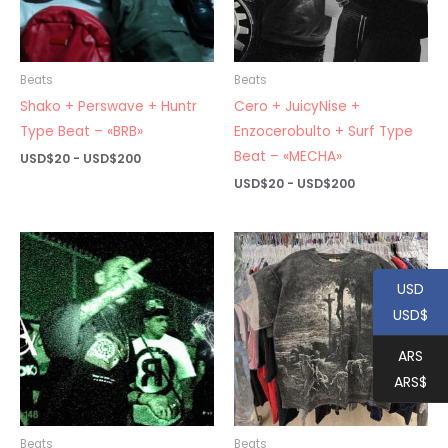
Beats
Beats
Shako + Perswave + Huntr
Cero + JuicyNise +
Type Beat – «BRB»
Enzocerobulto + Surf Type
Beat – «MECHA»
Rango
USD$
20
-
USD$
200
de
Rango
USD$
20
-
USD$
200
precios:
de
desde
precios:
USD$20
desde
hasta
USD$20
USD$200
hasta
USD$200
USD
USD$
ARS
ARS$
Beats
Beats