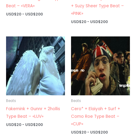
Beat – «VERA»
+ Suzy Sheer Type Beat –
«PINK»
Rango
USD$
20
-
USD$
200
de
Rango
USD$
20
-
USD$
200
precios:
de
desde
precios:
USD$20
desde
hasta
USD$20
USD$200
hasta
USD$200
Beats
Beats
Fakemink + Gunnr + 2hollis
Cero* + Elaiyah + Surf +
Type Beat – «LUV»
Como Roe Type Beat –
«CUP»
Rango
USD$
20
-
USD$
200
de
Rango
USD$
20
-
USD$
200
precios: