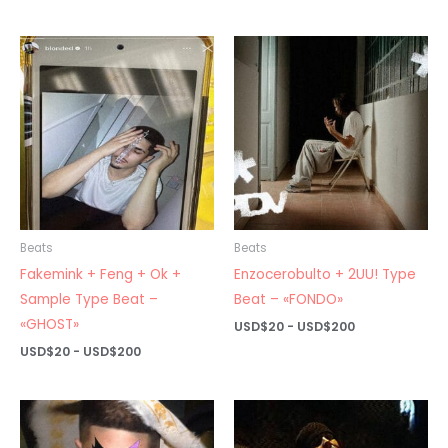
de
desde
precios:
USD$20
desde
hasta
USD$20
USD$200
hasta
USD$200
Beats
Beats
Fakemink + Feng + Ok +
Enzocerobulto + 2UU! Type
Sample Type Beat –
Beat – «FONDO»
«GHOST»
Rango
USD$
20
-
USD$
200
de
Rango
USD$
20
-
USD$
200
precios:
de
desde
precios:
USD$20
desde
hasta
USD$20
USD$200
hasta
USD$200